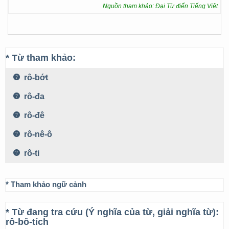
Nguồn tham khảo: Đại Từ điển Tiếng Việt
* Từ tham khảo:
rô-bớt
rô-đa
rô-đê
rô-nê-ô
rô-ti
* Tham khảo ngữ cảnh
* Từ đang tra cứu (Ý nghĩa của từ, giải nghĩa từ):
rô-bô-tích