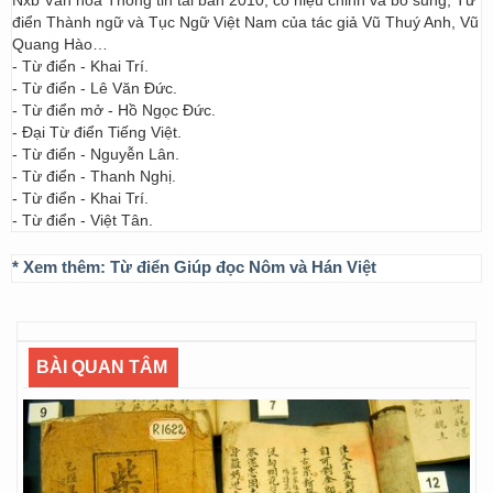
Nxb Văn hóa Thông tin tái bản 2010, có hiệu chỉnh và bổ sung; Từ
điển Thành ngữ và Tục Ngữ Việt Nam của tác giả Vũ Thuý Anh, Vũ
Quang Hào…
- Từ điển - Khai Trí.
- Từ điển - Lê Văn Đức.
- Từ điển mở - Hồ Ngọc Đức.
- Đại Từ điển Tiếng Việt.
- Từ điển - Nguyễn Lân.
- Từ điển - Thanh Nghị.
- Từ điển - Khai Trí.
- Từ điển - Việt Tân.
* Xem thêm:
Từ điển Giúp đọc Nôm và Hán Việt
BÀI QUAN TÂM