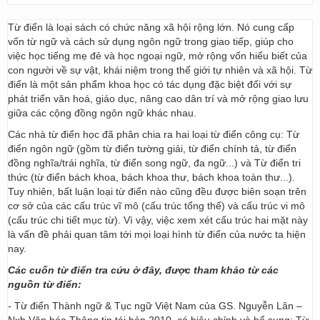
Từ điển là loại sách có chức năng xã hội rộng lớn. Nó cung cấp
vốn từ ngữ và cách sử dụng ngôn ngữ trong giao tiếp, giúp cho
việc học tiếng mẹ đẻ và học ngoại ngữ, mở rộng vốn hiểu biết của
con người về sự vật, khái niệm trong thế giới tự nhiên và xã hội. Từ
điển là một sản phẩm khoa học có tác dụng đặc biệt đối với sự
phát triển văn hoá, giáo dục, nâng cao dân trí và mở rộng giao lưu
giữa các cộng đồng ngôn ngữ khác nhau.
Các nhà từ điển học đã phân chia ra hai loại từ điển công cụ: Từ
điển ngôn ngữ (gồm từ điển tường giải, từ điển chính tả, từ điển
đồng nghĩa/trái nghĩa, từ điển song ngữ, đa ngữ...) và Từ điển tri
thức (từ điển bách khoa, bách khoa thư, bách khoa toàn thư...).
Tuy nhiên, bất luận loại từ điển nào cũng đều được biên soạn trên
cơ sở của các cấu trúc vĩ mô (cấu trúc tổng thể) và cấu trúc vi mô
(cấu trúc chi tiết mục từ). Vì vậy, việc xem xét cấu trúc hai mặt này
là vấn đề phải quan tâm tới mọi loại hình từ điển của nước ta hiện
nay.
Các cuốn từ điển tra cứu ở đây, được tham khảo từ các
nguồn từ điển:
- Từ điển Thành ngữ & Tục ngữ Việt Nam của GS. Nguyễn Lân –