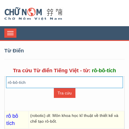
Chữ Nôm
Toggle
navigation
Từ Điển
Tra cứu Từ điển Tiếng Việt - từ:
rô-bô-tích
rô bô
(robotic)
dt.
Môn khoa học kĩ thuật về thiết kế và
chế tạo rô-bốt.
tích