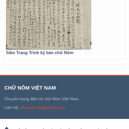
Sấm Trạng Trình ký bản chữ Nôm
CHỮ NÔM VIỆT NAM
Chuyên trang điện tử chữ Nôm Việt Nam.
Liên hệ:
chunom.net@gmail.com
.