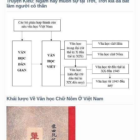
Truyện Kiều: Ngẫm hay muôn sự tại Trời, Trời kia đã bắt
làm người có thân
Khái lược Về Văn học Chữ Nôm Ở Việt Nam