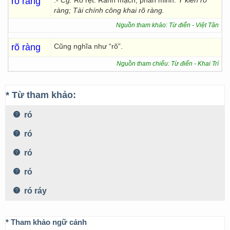
rõ ràng
.-
Cg.
Rõ rệt. Rành mạch, phân minh:
Ý kiến rõ
ràng;
Tài chính công khai rõ ràng.
Nguồn tham khảo: Từ điển - Việt Tân
rõ ràng
Cũng nghĩa như “rõ”.
Nguồn tham chiếu: Từ điển - Khai Trí
* Từ tham khảo:
ró
ró
ró
ró
ró ráy
* Tham khảo ngữ cảnh