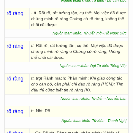
Nguồn tham khảo: Từ điển - Lê Văn Đức
rõ ràng
- tt. Rất rõ, rất tường tận, cụ thể: Mọi việc đã được
chứng minh rõ ràng Chứng cớ rõ ràng, không thể
chối cãi được.
Nguồn tham khảo: Từ điển mở - Hồ Ngọc Đức
rõ ràng
tt.
Rất rõ, rất tường tận, cụ thể:
Mọi việc đã được
chứng minh rõ ràng
o
Chứng cớ rõ ràng, không
thể chối cãi được.
Nguồn tham khảo: Đại Từ điển Tiếng Việt
rõ ràng
tt, trgt
Rành mạch; Phân minh:
Khi giao công tác
cho cán bộ, cần phải chỉ đạo rõ ràng (HCM); Tìm
đâu thì cũng biết tin rõ ràng (K).
Nguồn tham khảo: Từ điển - Nguyễn Lân
rõ ràng
tt. Nht. Rõ.
Nguồn tham khảo: Từ điển - Thanh Nghị