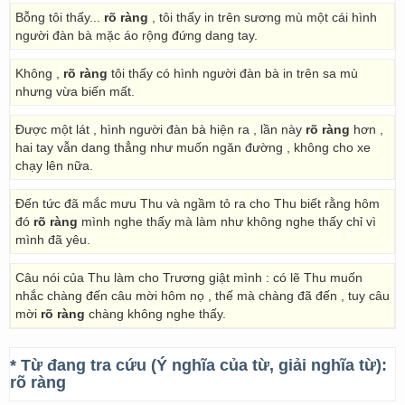
Bỗng tôi thấy...
rõ ràng
, tôi thấy in trên sương mù một cái hình
người đàn bà mặc áo rộng đứng dang tay.
Không ,
rõ ràng
tôi thấy có hình người đàn bà in trên sa mù
nhưng vừa biến mất.
Ðược một lát , hình người đàn bà hiện ra , lần này
rõ ràng
hơn ,
hai tay vẫn dang thẳng như muốn ngăn đường , không cho xe
chạy lên nữa.
Đến tức đã mắc mưu Thu và ngầm tỏ ra cho Thu biết rằng hôm
đó
rõ ràng
mình nghe thấy mà làm như không nghe thấy chỉ vì
mình đã yêu.
Câu nói của Thu làm cho Trương giật mình : có lẽ Thu muốn
nhắc chàng đến câu mời hôm nọ , thế mà chàng đã đến , tuy câu
mời
rõ ràng
chàng không nghe thấy.
* Từ đang tra cứu (Ý nghĩa của từ, giải nghĩa từ):
rõ ràng