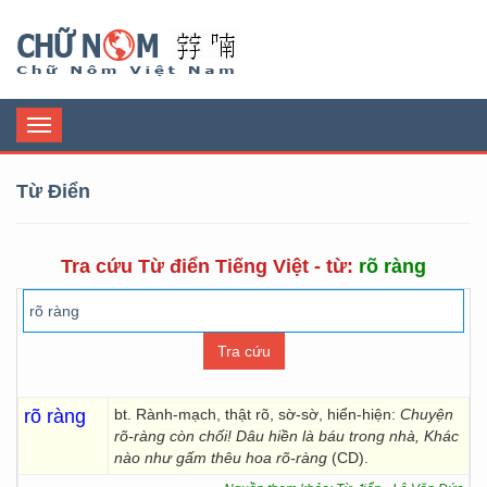
Chữ Nôm
Toggle
navigation
Từ Điển
Tra cứu Từ điển Tiếng Việt - từ:
rõ ràng
rõ ràng
bt. Rành-mạch, thật rõ, sờ-sờ, hiển-hiện:
Chuyện
rõ-ràng còn chối! Dâu hiền là báu trong nhà, Khác
nào như gấm thêu hoa rõ-ràng
(CD).