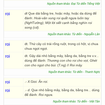
Nguồn tham khảo: Đại Từ điển Tiếng Việt
roi
dt
Que dài bằng tre, hoặc mây, hoặc da dùng để
đánh:
Hoài-văn vung roi quất ngựa luôn tay
(NgHTưởng); Một lời siết cạnh bằng nghìn roi
song (cd).
Nguồn tham khảo: Từ điển - Nguyễn Lân
roi
dt. Thứ cây có trái rổng ruột, trong có hột, vị chua
chua ngọt ngọt.
roi
dt. Gậy dài nhỏ bằng mây, bằng da, bằng tre v.v...
dùng để đánh:
Thương con cho roi cho vọt, Ghét
con cho ngọt cho bùi.
(T.ng) //
Roi mây.
Nguồn tham khảo: Từ điển - Thanh Nghị
roi
.-
X
.Gioi:
Ăn roi.
roi
.-
d.
Que nhỏ bằng mây, bằng da, bằng tre... dùng
để đánh:
Roi ngựa.
Nguồn tham khảo: Từ điển - Việt Tân