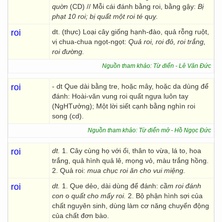
quờn
(CD) // Mỗi cái đánh bằng roi, bằng gậy:
Bị
phạt 10 roi; bị quất một roi té quỵ.
roi
dt. (thực) Loại cây giống hạnh-đào, quả rỗng ruột,
vị chua-chua ngọt-ngọt:
Quả roi, roi đỏ, roi trắng,
roi đường.
Nguồn tham khảo: Từ điển - Lê Văn Đức
roi
- dt Que dài bằng tre, hoặc mây, hoặc da dùng để
đánh: Hoài-văn vung roi quất ngựa luôn tay
(NgHTưởng); Một lời siết cạnh bằng nghìn roi
song (cd).
Nguồn tham khảo: Từ điển mở - Hồ Ngọc Đức
roi
dt.
1. Cây cùng họ với ổi, thân to vừa, lá to, hoa
trắng, quả hình quả lê, mọng vỏ, màu trắng hồng.
2. Quả roi:
mua chục roi ăn cho vui miệng.
roi
dt.
1. Que dẻo, dài dùng để đánh:
cầm roi đánh
con
o
quất cho mấy roi.
2. Bộ phận hình sợi của
chất nguyên sinh, dùng làm cơ năng chuyển động
của chất đơn bào.