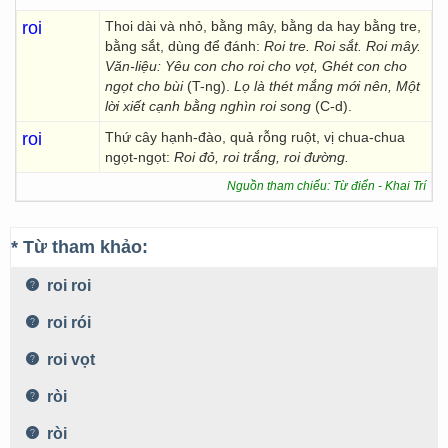
roi
Thoi dài và nhỏ, bằng mây, bằng da hay bằng tre,
bằng sắt, dùng để đánh:
Roi tre. Roi sắt. Roi mây.
Văn-liệu: Yêu con cho roi cho vọt, Ghét con cho
ngọt cho bùi
(T-ng).
Lọ là thét mắng mới nên, Một
lời xiết cạnh bằng nghìn roi song
(C-d).
roi
Thứ cây hạnh-đào, quả rỗng ruột, vị chua-chua
ngọt-ngọt:
Roi đỏ, roi trắng, roi đường.
Nguồn tham chiếu: Từ điển - Khai Trí
* Từ tham khảo:
roi roi
roi rói
roi vọt
ròi
ròi