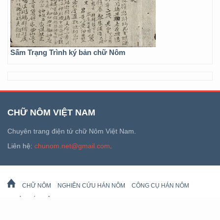
Sấm Trạng Trình ký bản chữ Nôm
CHỮ NÔM VIỆT NAM
Chuyên trang điện tử chữ Nôm Việt Nam.
Liên hệ:
chunom.net@gmail.com
.
CHỮ NÔM
NGHIÊN CỨU HÁN NÔM
CÔNG CỤ HÁN NÔM
DI SẢN HÁN NÔM
LỊCH VẠN SỰ
© 2026 chunom.net