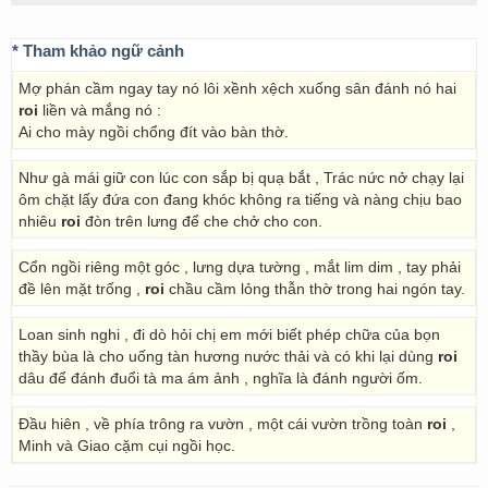
* Tham khảo ngữ cảnh
Mợ phán cầm ngay tay nó lôi xềnh xệch xuống sân đánh nó hai
roi
liền và mắng nó :
Ai cho mày ngồi chổng đít vào bàn thờ.
Như gà mái giữ con lúc con sắp bị quạ bắt , Trác nức nở chạy lại
ôm chặt lấy đứa con đang khóc không ra tiếng và nàng chịu bao
nhiêu
roi
đòn trên lưng để che chở cho con.
Cổn ngồi riêng một góc , lưng dựa tường , mắt lim dim , tay phải
đề lên mặt trống ,
roi
chầu cầm lỏng thẫn thờ trong hai ngón tay.
Loan sinh nghi , đi dò hỏi chị em mới biết phép chữa của bọn
thầy bùa là cho uống tàn hương nước thải và có khi lại dùng
roi
dâu để đánh đuổi tà ma ám ảnh , nghĩa là đánh người ốm.
Ðầu hiên , về phía trông ra vườn , một cái vườn trồng toàn
roi
,
Minh và Giao cặm cụi ngồi học.