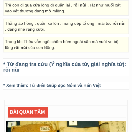
Trẻ con đi qua cửa lòng dì quặn lại ,
rối nùi
, rát như muối xát
vào vết thương đang mở miệng.
Thằng áo hồng , quần xà lỏn , mang dép tổ ong , mái tóc
rối nùi
, đang nhe răng cười.
Trong khi Thêu vẫn ngồi chồm hổm ngoài sân mà vuốt ve bộ
lông
rối nùi
của con Bống.
* Từ đang tra cứu (Ý nghĩa của từ, giải nghĩa từ):
rối nùi
* Xem thêm:
Từ điển Giúp đọc Nôm và Hán Việt
BÀI QUAN TÂM