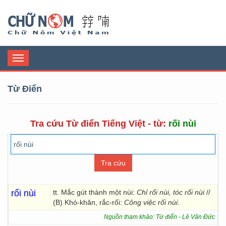
Chữ Nôm
Toggle
navigation
Từ Điển
Tra cứu Từ điển Tiếng Việt - từ:
rối nùi
rối nùi
tt. Mắc gút thành một nùi:
Chỉ rối nùi, tóc rối nùi
//
(B) Khó-khăn, rắc-rối:
Công việc rối nùi.
Nguồn tham khảo: Từ điển - Lê Văn Đức