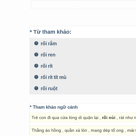
* Từ tham khảo:
rối rắm
rối ren
rối rít
rối rít tít mù
rối ruột
* Tham khảo ngữ cảnh
Trẻ con đi qua cửa lòng dì quặn lại ,
rối nùi
, rát như 
Thằng áo hồng , quần xà lỏn , mang dép tổ ong , mái