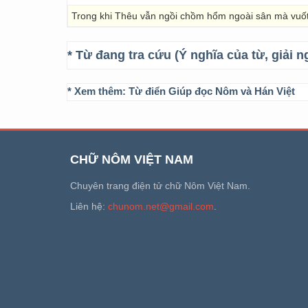
Trong khi Thêu vẫn ngồi chồm hổm ngoài sân mà vuố
* Từ đang tra cứu (Ý nghĩa của từ, giải n
* Xem thêm:
Từ điển Giúp đọc Nôm và Hán Việt
CHỮ NÔM VIỆT NAM
Chuyên trang điện tử chữ Nôm Việt Nam.
Liên hệ:
chunom.net@gmail.com
.