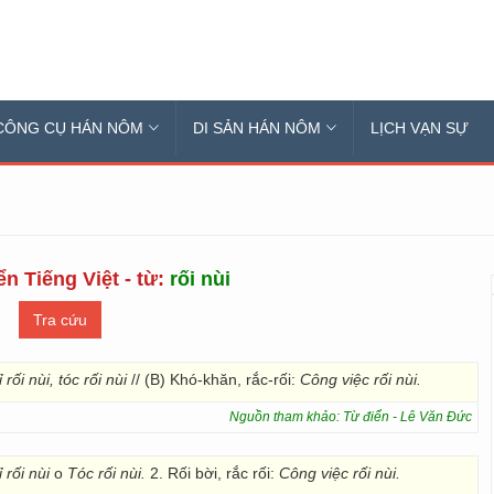
CÔNG CỤ HÁN NÔM
DI SẢN HÁN NÔM
LỊCH VẠN SỰ
n Tiếng Việt - từ:
rối nùi
 rối nùi, tóc rối nùi
// (B) Khó-khăn, rắc-rối:
Công việc rối nùi.
Nguồn tham khảo: Từ điển - Lê Văn Đức
 rối nùi
o
Tóc rối nùi.
2. Rối bời, rắc rối:
Công việc rối nùi.