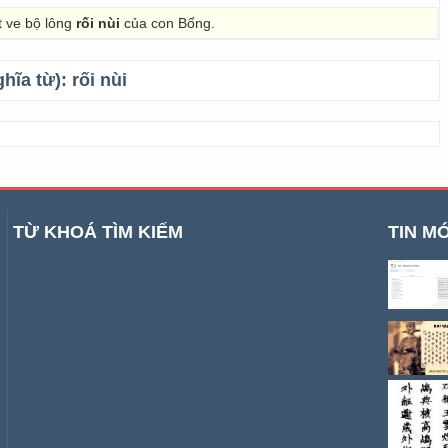
t ve bộ lông
rối nùi
của con Bống.
ghĩa từ):
rối nùi
TỪ KHOÁ TÌM KIẾM
TIN MỚ