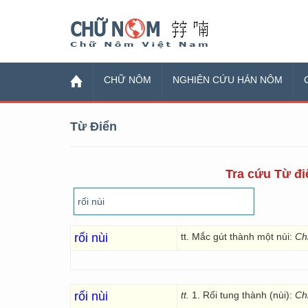
Chữ Nôm
CHỮ NÔM
NGHIÊN CỨU HÁN NÔM
Từ Điển
Tra cứu Từ điể
rối nùi
tt. Mắc gút thành một nùi:
Chỉ
rối nùi
tt.
1. Rối tung thành (nùi):
Chỉ