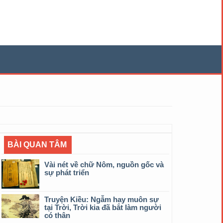
BÀI QUAN TÂM
Vài nét về chữ Nôm, nguồn gốc và
sự phát triển
Truyện Kiều: Ngẫm hay muôn sự
tại Trời, Trời kia đã bắt làm người
có thân