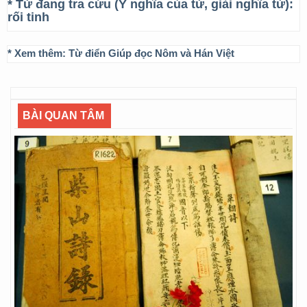
* Từ đang tra cứu (Ý nghĩa của từ, giải nghĩa từ):
rối tinh
* Xem thêm:
Từ điển Giúp đọc Nôm và Hán Việt
BÀI QUAN TÂM