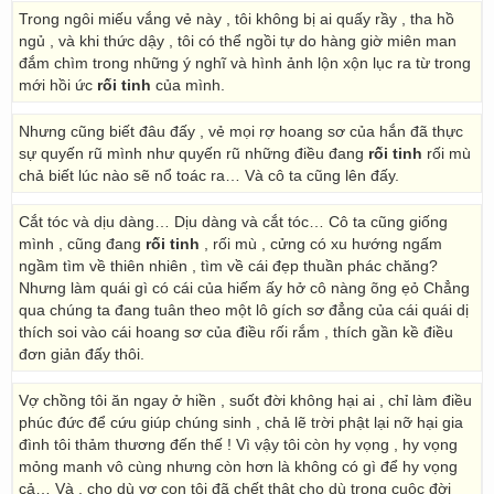
Trong ngôi miếu vắng vẻ này , tôi không bị ai quấy rầy , tha hồ
ngủ , và khi thức dậy , tôi có thể ngồi tự do hàng giờ miên man
đắm chìm trong những ý nghĩ và hình ảnh lộn xộn lục ra từ trong
mới hồi ức
rối tinh
của mình.
Nhưng cũng biết đâu đấy , vẻ mọi rợ hoang sơ của hắn đã thực
sự quyến rũ mình như quyến rũ những điều đang
rối tinh
rối mù
chả biết lúc nào sẽ nổ toác ra… Và cô ta cũng lên đấy.
Cắt tóc và dịu dàng… Dịu dàng và cắt tóc… Cô ta cũng giống
mình , cũng đang
rối tinh
, rối mù , cửng có xu hướng ngấm
ngầm tìm về thiên nhiên , tìm về cái đẹp thuần phác chăng?
Nhưng làm quái gì có cái của hiếm ấy hở cô nàng õng ẹỏ Chẳng
qua chúng ta đang tuân theo một lô gích sơ đẳng của cái quái dị
thích soi vào cái hoang sơ của điều rối rắm , thích gần kề điều
đơn giản đấy thôi.
Vợ chồng tôi ăn ngay ở hiền , suốt đời không hại ai , chỉ làm điều
phúc đức để cứu giúp chúng sinh , chả lẽ trời phật lại nỡ hại gia
đình tôi thảm thương đến thế ! Vì vậy tôi còn hy vọng , hy vọng
mỏng manh vô cùng nhưng còn hơn là không có gì để hy vọng
cả… Và , cho dù vợ con tôi đã chết thật cho dù trong cuộc đời