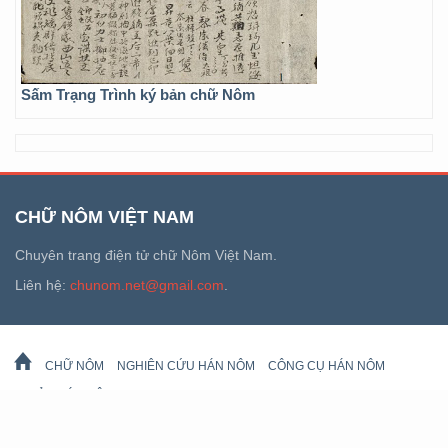
Sấm Trạng Trình ký bản chữ Nôm
CHỮ NÔM VIỆT NAM
Chuyên trang điện tử chữ Nôm Việt Nam.
Liên hệ:
chunom.net@gmail.com
.
CHỮ NÔM
NGHIÊN CỨU HÁN NÔM
CÔNG CỤ HÁN NÔM
DI SẢN HÁN NÔM
LỊCH VẠN SỰ
© 2026 chunom.net