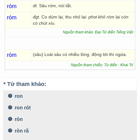
róm
dt.
Sâu róm, nói tắt.
róm
đgt.
Co dúm lại, thu nhỏ lại:
phơi khô róm lại còn
có chút xíu.
Nguồn tham khảo: Đại Từ điển Tiếng Việt
róm
(sâu) Loài sâu có nhiều lông, động tới thì ngứa.
Nguồn tham chiếu: Từ điển - Khai Trí
* Từ tham khảo:
ron
ron rót
ròn
ròn rã