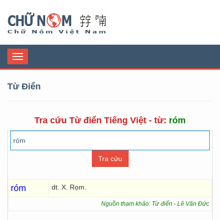
Chữ Nôm
Toggle
navigation
Từ Điển
Tra cứu Từ điển Tiếng Việt - từ:
róm
róm
dt. X. Rọm.
Nguồn tham khảo: Từ điển - Lê Văn Đức