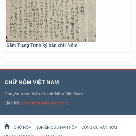
Sấm Trạng Trình ký bản chữ Nôm
CHỮ NÔM VIỆT NAM
Chuyên trang điện tử chữ Nôm Việt Nam.
Liên hệ:
chunom.net@gmail.com
.
CHỮ NÔM
NGHIÊN CỨU HÁN NÔM
CÔNG CỤ HÁN NÔM