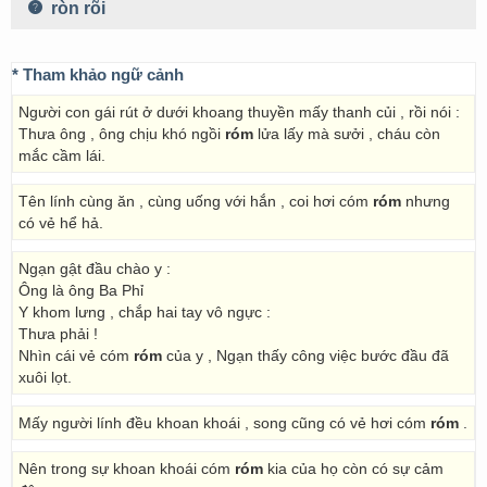
ròn rõi
* Tham khảo ngữ cảnh
Người con gái rút ở dưới khoang thuyền mấy thanh củi , rồi nói :
Thưa ông , ông chịu khó ngồi
róm
lửa lấy mà sưởi , cháu còn
mắc cầm lái.
Tên lính cùng ăn , cùng uống với hắn , coi hơi cóm
róm
nhưng
có vẻ hể hả.
Ngạn gật đầu chào y :
Ông là ông Ba Phỉ
Y khom lưng , chắp hai tay vô ngực :
Thưa phải !
Nhìn cái vẻ cóm
róm
của y , Ngạn thấy công việc bước đầu đã
xuôi lọt.
Mấy người lính đều khoan khoái , song cũng có vẻ hơi cóm
róm
.
Nên trong sự khoan khoái cóm
róm
kia của họ còn có sự cảm