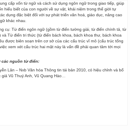
 cung cấp vốn từ ngữ và cách sử dụng ngôn ngữ trong giao tiếp, giúp
 hiểu biết của con người về sự vật, khái niệm trong thế giới tự
ác dụng đặc biệt đối với sự phát triển văn hoá, giáo dục, nâng cao
ngữ khác nhau.
ng cụ: Từ điển ngôn ngữ (gồm từ điển tường giải, từ điển chính tả, từ
) và Từ điển tri thức (từ điển bách khoa, bách khoa thư, bách khoa
 đều được biên soạn trên cơ sở của các cấu trúc vĩ mô (cấu trúc tổng
y, việc xem xét cấu trúc hai mặt này là vấn đề phải quan tâm tới mọi
ừ các nguồn từ điển:
ễn Lân – Nxb Văn hóa Thông tin tái bản 2010, có hiệu chỉnh và bổ
ác giả Vũ Thuý Anh, Vũ Quang Hào…