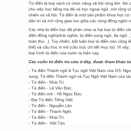
Từ điển là loại sách có chức năng xã hội rộng lớn. Nó
cho việc học tiếng mẹ đẻ và học ngoại ngữ, mở rộng vốn
nhiên và xã hội. Từ điển là một sản phẩm khoa học có t
dân trí và mở rộng giao lưu giữa các cộng đồng ngôn 
Các nhà từ điển học đã phân chia ra hai loại từ điển cô
điển đồng nghĩa/trái nghĩa, từ điển song ngữ, đa ngữ...
toàn thư...). Tuy nhiên, bất luận loại từ điển nào cũng
thể) và cấu trúc vi mô (cấu trúc chi tiết mục từ). Vì vậ
loại hình từ điển của nước ta hiện nay.
Các cuốn từ điển tra cứu ở đây, được tham khảo t
- Từ điển Thành ngữ & Tục ngữ Việt Nam của GS. Nguy
sung; Từ điển Thành ngữ và Tục Ngữ Việt Nam của t
- Từ điển - Khai Trí.
- Từ điển - Lê Văn Đức.
- Từ điển mở - Hồ Ngọc Đức.
- Đại Từ điển Tiếng Việt.
- Từ điển - Nguyễn Lân.
- Từ điển - Thanh Nghị.
- Từ điển - Khai Trí.
- Từ điển - Việt Tân.