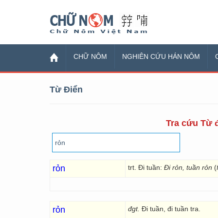
Chữ Nôm
CHỮ NÔM
NGHIÊN CỨU HÁN NÔM
Từ Điển
Tra cứu Từ đ
rỏn
trt. Đi tuần:
Đi rỏn, tuần rỏn
(
rỏn
đgt.
Đi tuần, đi tuần tra.