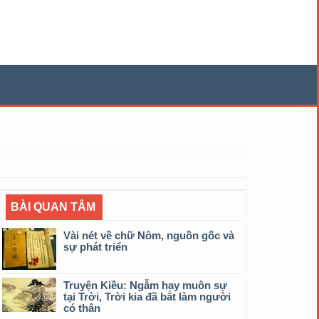
BÀI QUAN TÂM
Vài nét về chữ Nôm, nguồn gốc và
sự phát triển
Truyện Kiều: Ngẫm hay muôn sự
tại Trời, Trời kia đã bắt làm người
có thân