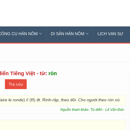
CÔNG CỤ HÁN NÔM
DI SẢN HÁN NÔM
LỊCH VẠN SỰ
iển Tiếng Việt - từ:
rỏn
faire le ronde
) // (R) đt. Rình-rập, theo dõi:
Cho người theo rỏn nó.
Nguồn tham khảo: Từ điển - Lê Văn Đức