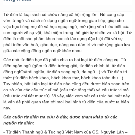
Từ điển là loại sách có chức năng xã hội rộng lớn. Nó cung cấp
vốn từ ngữ và cách sử dụng ngôn ngữ trong giao tiếp, giúp cho
việc học tiếng mẹ đẻ và học ngoại ngữ, mở rộng vốn hiểu biết của
con người về sự vật, khái niệm trong thế giới tự nhiên và xã hội. Từ
điển là một sản phẩm khoa học có tác dụng đặc biệt đối với sự
phát triển văn hoá, giáo dục, nâng cao dân trí và mở rộng giao lưu
giữa các cộng đồng ngôn ngữ khác nhau.
Các nhà từ điển học đã phân chia ra hai loại từ điển công cụ: Từ
điển ngôn ngữ (gồm từ điển tường giải, từ điển chính tả, từ điển
đồng nghĩa/trái nghĩa, từ điển song ngữ, đa ngữ...) và Từ điển tri
thức (từ điển bách khoa, bách khoa thư, bách khoa toàn thư...).
Tuy nhiên, bất luận loại từ điển nào cũng đều được biên soạn trên
cơ sở của các cấu trúc vĩ mô (cấu trúc tổng thể) và cấu trúc vi mô
(cấu trúc chi tiết mục từ). Vì vậy, việc xem xét cấu trúc hai mặt này
là vấn đề phải quan tâm tới mọi loại hình từ điển của nước ta hiện
nay.
Các cuốn từ điển tra cứu ở đây, được tham khảo từ các
nguồn từ điển:
- Từ điển Thành ngữ & Tục ngữ Việt Nam của GS. Nguyễn Lân –