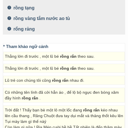
rồng tạng
rồng vàng tắm nước ao tù
rổng rảng
* Tham khảo ngữ cảnh
Thằng lớn đi trước , một lũ bé
rồng rắn
theo sau.
Thằng lớn đi trước , một lũ bé
rồng rắn
theo sau.
Lũ trẻ con chúng tôi cũng
rồng rắn
nhau đi.
Có những tên lính đã cởi hẳn áo , để lộ bộ ngực đen bóng xăm
đầy hình
rồng rắn
.
Trời đất ! Thấy bạn bè một lô một lốc đang
rồng rắn
kéo nhau
lên cầu thang , Răng Chuột đưa tay dụi mắt và thảng thốt kêu lên
Tụi mày làm gì thế nàỷ
Còn làm gì nữa ! Ria Mép cười hề hề Tất nhiên là đến thăm mày.