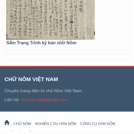
Sấm Trạng Trình ký bản chữ Nôm
CHỮ NÔM VIỆT NAM
Chuyên trang điện tử chữ Nôm Việt Nam.
Liên hệ:
chunom.net@gmail.com
.
CHỮ NÔM
NGHIÊN CỨU HÁN NÔM
CÔNG CỤ HÁN NÔM
DI SẢN HÁN NÔM
LỊCH VẠN SỰ