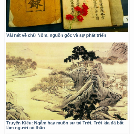
Vài nét về chữ Nôm, nguồn gốc và sự phát triển
Truyện Kiều: Ngẫm hay muôn sự tại Trời, Trời kia đã bắt
làm người có thân