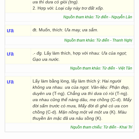
ưa thì dưa có giòi (tng).
2. Hợp với:
Loại cây này trơ đất xốp.
Nguồn tham khảo: Từ điển - Nguyễn Lân
ưa
đt. Muốn, thích:
Ưa may, ưa sắm.
Nguồn tham khảo: Từ điển - Thanh Nghị
ưa
.-
đg.
Lấy làm thích, hợp với nhau:
Ưa của ngọt;
Gạo ưa nước.
Nguồn tham khảo: Từ điển - Việt Tân
ưa
Lấy làm bằng lòng, lấy làm thích ý:
Hai người
không ưa nhau. ưa của ngọt. Văn-liệu: Phận đẹp,
duyên ưa
(T-ng).
Chẳng ưa thì dưa có ròi
(T-ng).
ưa nhau cũng thể nàng dâu, mẹ chồng
(C-d).
Mấy
đời sấm trước có mưa, Mấy đời dì ghẻ có ưa con
chồng
(C-d).
Mặn nồng một vẻ một ưa
(K).
Màu
thuyền ăn mặc đã ưa nâu sồng
(K).
Nguồn tham chiếu: Từ điển - Khai Trí