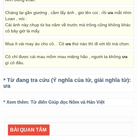
Chàng lại gần giường , cầm lấy ảnh , giơ lên coi , rồi
ưa
mắt nhìn
Loan , nói :
Cái ảnh này chụp từ ba năm về trước mà trông cũng không khác
cô bây giờ là mấy.
Mua ít vải may áo cho cô... Cô
ưa
thứ nào thì đi với tôi mà chọn.
Cô chỉ được cái mau mồm mau miệng hão , người ta không
ưa
gì cô đâu.
* Từ đang tra cứu (Ý nghĩa của từ, giải nghĩa từ):
ưa
* Xem thêm:
Từ điển Giúp đọc Nôm và Hán Việt
BÀI QUAN TÂM