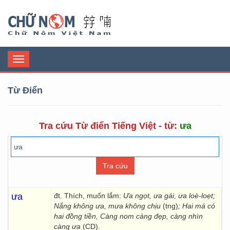
Chữ Nôm
Toggle
navigation
Từ Điển
Tra cứu Từ điển Tiếng Việt - từ:
ưa
ưa
đt. Thích, muốn lắm:
Ưa ngọt, ưa gái, ưa loè-loẹt;
Nắng không ưa, mưa không chịu
(tng)
; Hai má có
hai đồng tiền, Càng nom càng đẹp, càng nhìn
càng ưa
(CD).