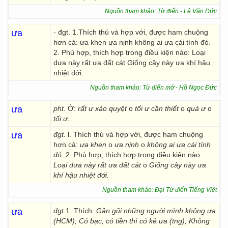
Nguồn tham khảo: Từ điển - Lê Văn Đức
ưa
- đgt. 1.Thích thú và hợp với, được ham chuộng
hơn cả: ưa khen ưa nịnh không ai ưa cái tính đó.
2. Phù hợp, thích hợp trong điều kiện nào: Loại
dưa này rất ưa đất cát Giống cây này ưa khí hậu
nhiệt đới.
Nguồn tham khảo: Từ điển mở - Hồ Ngọc Đức
ưa
pht
. Ở:
rất ư xảo quyệt
o
tối ư cần thiết
o
quá ư
o
tối ư.
ưa
đgt.
l. Thích thú và hợp với, được ham chuộng
hơn cả:
ưa khen
o
ưa
nịnh
o
không ai ưa
cái tính
đó.
2. Phù hợp, thích hợp trong điều kiện nào:
Loại dưa này rất ưa đất cát
o
Giống cây này ưa
khí hậu nhiệt đới.
Nguồn tham khảo: Đại Từ điển Tiếng Việt
ưa
đgt
1. Thích:
Gần gũi những người mình không ưa
(HCM); Có bạc, có tiền thì có kẻ ưa (tng); Không