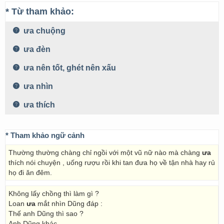
* Từ tham khảo:
ưa chuộng
ưa đèn
ưa nên tốt, ghét nên xấu
ưa nhìn
ưa thích
* Tham khảo ngữ cảnh
Thường thường chàng chỉ ngồi với một vũ nữ nào mà chàng
ưa
thích nói chuyện , uống rượu rồi khi tan đưa họ về tận nhà hay rủ
họ đi ăn đêm.
Không lấy chồng thì làm gì ?
Loan
ưa
mắt nhìn Dũng đáp :
Thế anh Dũng thì sao ?
Anh Dũng khác.