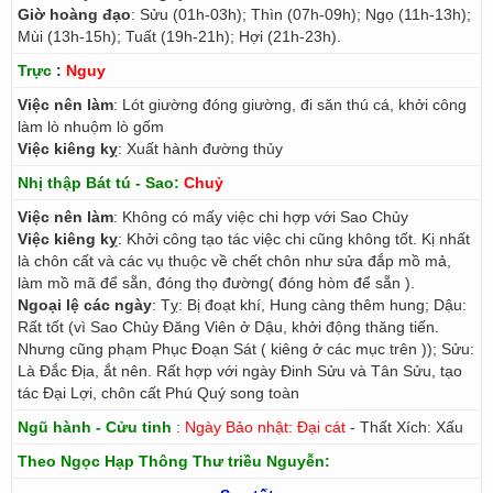
Giờ hoàng đạo
: Sửu (01h-03h); Thìn (07h-09h); Ngọ (11h-13h);
Mùi (13h-15h); Tuất (19h-21h); Hợi (21h-23h).
Trực
:
Nguy
Việc nên làm
: Lót giường đóng giường, đi săn thú cá, khởi công
làm lò nhuộm lò gốm
Việc kiêng kỵ
: Xuất hành đường thủy
Nhị thập Bát tú - Sao:
Chuỷ
Việc nên làm
: Không có mấy việc chi hợp với Sao Chủy
Việc kiêng kỵ
: Khởi công tạo tác việc chi cũng không tốt. Kị nhất
là chôn cất và các vụ thuộc về chết chôn như sửa đắp mồ mả,
làm mồ mã để sẵn, đóng thọ đường( đóng hòm để sẵn ).
Ngoại lệ các ngày
: Tỵ: Bị đoạt khí, Hung càng thêm hung; Dậu:
Rất tốt (vì Sao Chủy Đăng Viên ở Dậu, khởi động thăng tiến.
Nhưng cũng phạm Phục Đoạn Sát ( kiêng ở các mục trên )); Sửu:
Là Đắc Địa, ắt nên. Rất hợp với ngày Đinh Sửu và Tân Sửu, tạo
tác Đại Lợi, chôn cất Phú Quý song toàn
Ngũ hành - Cửu tinh
:
Ngày Bảo nhật: Đại cát
- Thất Xích: Xấu
Theo Ngọc Hạp Thông Thư triều Nguyễn: