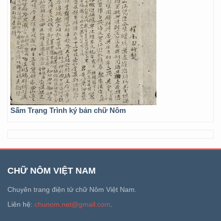
Sấm Trạng Trình ký bản chữ Nôm
CHỮ NÔM VIỆT NAM
Chuyên trang điện tử chữ Nôm Việt Nam.
Liên hệ:
chunom.net@gmail.com
.