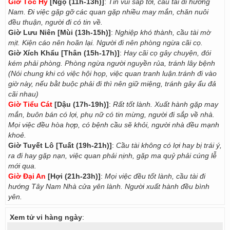
Giờ Tốc Hỷ
[Ngọ (11h-13h)]
:
Tin vui sắp tới, cầu tài đi hướng
Nam. Đi việc gặp gỡ các quan gặp nhiều may mắn, chăn nuôi
đều thuận, người đi có tin về.
Giờ Lưu Niên [Mùi (13h-15h)]
:
Nghiệp khó thành, cầu tài mờ
mịt. Kiện cáo nên hoãn lại. Người đi nên phòng ngừa cãi cọ.
Giờ Xích Khẩu [Thân (15h-17h)]
:
Hay cãi cọ gây chuyện, đói
kém phải phòng. Phòng ngừa người nguyền rủa, tránh lây bệnh
(Nói chung khi có việc hội họp, việc quan tranh luận.tránh đi vào
giờ này, nếu bằt buộc phải đi thì nên giữ miệng, tránh gây ẩu đả
cãi nhau)
Giờ Tiểu Cát
[Dậu (17h-19h)]
:
Rất tốt lành. Xuất hành gặp may
mắn, buôn bán có lợi, phụ nữ có tin mừng, người đi sắp về nhà.
Mọi việc đều hòa hợp, có bệnh cầu sẽ khỏi, người nhà đều mạnh
khoẻ.
Giờ Tuyết Lô [Tuất (19h-21h)]
:
Cầu tài không có lợi hay bị trái ý,
ra đi hay gặp nạn, việc quan phải nịnh, gặp ma quỷ phải cúng lễ
mới qua.
Giờ Đại An
[Hợi (21h-23h)]
:
Mọi việc đều tốt lành, cầu tài đi
hướng Tây Nam Nhà cửa yên lành. Người xuất hành đều bình
yên.
Xem tử vi hàng ngày
: