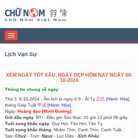
Chữ Nôm
Toggle
navigation
Lịch Vạn Sự
XEM NGÀY TỐT XẤU, NGÀY ĐẸP HÔM NAY NGÀY 08-
10-2024
Thông tin chung về ngày
Thứ 3: 8-10-2024 - Âm lịch là ngày 6-9 - Ất Tỵ
乙巳
[
Hành: Hỏa
],
tháng Giáp Tuất
甲戌
[
Hành: Hỏa
].
Ngày:
Hoàng đạo [Minh Đường]
.
Giờ đầu ngày
: BTí - Đầu giờ Sửu thực: 01 giờ 12 phút 06 giây.
Tuổi xung khắc ngày
: Quý Hợi, Tân Hợi, Tân Tỵ.
Tuổi xung khắc tháng
: Nhâm Thìn, Canh Thìn, Canh Tuất.
Sao:
Chuỷ
- Trực:
Nguy
- Lục Diệu :
Xích Khẩu