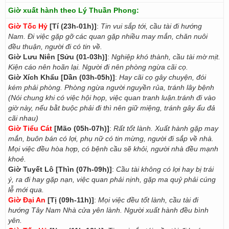
Giờ xuất hành theo Lý Thuần Phong:
Giờ Tốc Hỷ
[Tí (23h-01h)]
:
Tin vui sắp tới, cầu tài đi hướng
Nam. Đi việc gặp gỡ các quan gặp nhiều may mắn, chăn nuôi
đều thuận, người đi có tin về.
Giờ Lưu Niên [Sửu (01-03h)]
:
Nghiệp khó thành, cầu tài mờ mịt.
Kiện cáo nên hoãn lại. Người đi nên phòng ngừa cãi cọ.
Giờ Xích Khẩu [Dần (03h-05h)]
:
Hay cãi cọ gây chuyện, đói
kém phải phòng. Phòng ngừa người nguyền rủa, tránh lây bệnh
(Nói chung khi có việc hội họp, việc quan tranh luận.tránh đi vào
giờ này, nếu bằt buộc phải đi thì nên giữ miệng, tránh gây ẩu đả
cãi nhau)
Giờ Tiểu Cát
[Mão (05h-07h)]
:
Rất tốt lành. Xuất hành gặp may
mắn, buôn bán có lợi, phụ nữ có tin mừng, người đi sắp về nhà.
Mọi việc đều hòa hợp, có bệnh cầu sẽ khỏi, người nhà đều mạnh
khoẻ.
Giờ Tuyết Lô [Thìn (07h-09h)]
:
Cầu tài không có lợi hay bị trái
ý, ra đi hay gặp nạn, việc quan phải nịnh, gặp ma quỷ phải cúng
lễ mới qua.
Giờ Đại An
[Tị (09h-11h)]
:
Mọi việc đều tốt lành, cầu tài đi
hướng Tây Nam Nhà cửa yên lành. Người xuất hành đều bình
yên.