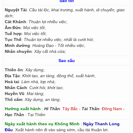
Sao tốt
Nguyệt Tài
:
Cầu tài lộc, khai trương, xuất hành, di chuyển, giao
dịch
;
Cát Khánh
:
Thuận lợi nhiều việc
;
Âm Đức
:
Mọi việc tốt
;
Tuế hợp
:
Mọi việc tốt
;
Tục Thế
:
Thuận lợi nhiều việc, nhất là cưới hỏi
;
Minh đường
:
Hoàng Đạo - Tốt nhiều việc
;
Nhân chuyên
:
Xây cất nhà cửa
;
Sao xấu
Thiên ôn
:
Xây dựng
;
Địa Tặc
:
Khởi tạo, an táng, động thổ, xuất hành
;
Hoả tai
:
Làm nhà, lợp nhà
;
Nhân Cách
:
Cưới hỏi, khởi tạo
;
Huyền Vũ
:
Mai táng
;
Thổ cẩm
:
Xây dựng, an táng
;
Hướng xuất hành
:
Hỉ Thần
:
Tây Bắc
-
Tài Thần
:
Đông Nam
-
Hạc Thần
: Tại Thiên
Ngày xuất hành theo cụ Khổng Minh
:
Ngày Thanh Long
Đẩu
: Xuất hành nên đi vào sáng sớm, cầu tài thuận lợi.