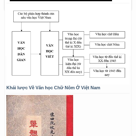
Khái lược Về Văn học Chữ Nôm Ở Việt Nam