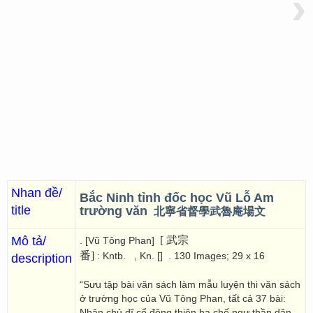
›
Nhan đề/
Bắc Ninh tỉnh đốc học Vũ Lỗ Am
title
trường văn
北寧省督學武魯庵場文
Mô tả/
[ 武宗
. [Vũ Tông Phan]
番]
: Kntb.
, Kn. []
. 130 Images; 29 x 16
description
“Sưu tập bài văn sách làm mẫu luyện thi văn sách
ở trường học của Vũ Tông Phan, tất cả 37 bài:
Nhân chủ dĩ cổ động thiên hạ chế ngự thần dân