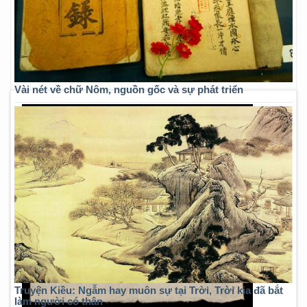
Vài nét về chữ Nôm, nguồn gốc và sự phát triển
Truyện Kiều: Ngẫm hay muôn sự tại Trời, Trời kia đã bắt
làm người có thân