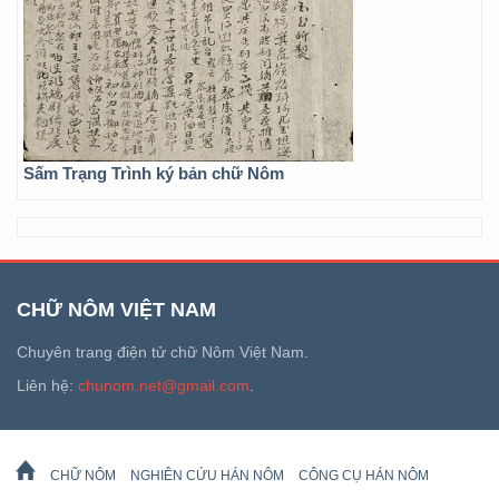
Sấm Trạng Trình ký bản chữ Nôm
CHỮ NÔM VIỆT NAM
Chuyên trang điện tử chữ Nôm Việt Nam.
Liên hệ:
chunom.net@gmail.com
.
CHỮ NÔM
NGHIÊN CỨU HÁN NÔM
CÔNG CỤ HÁN NÔM