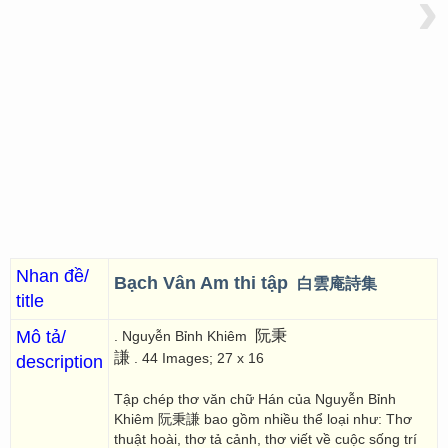
›
Nhan đề/
Bạch Vân Am thi tập
白雲庵詩集
title
Mô tả/
阮秉
. Nguyễn Bỉnh Khiêm
謙
. 44 Images; 27 x 16
description
Tập chép thơ văn chữ Hán của Nguyễn Bỉnh
Khiêm 阮秉謙 bao gồm nhiều thể loại như: Thơ
thuật hoài, thơ tả cảnh, thơ viết về cuộc sống trí