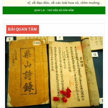
sĩ, về đạo đức, về các loài hoa cỏ, chim muông...
QUAY LẠI
- THƯ VIỆN SỐ HÁN NÔM
BÀI QUAN TÂM