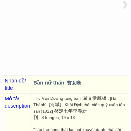
›
Nhan đề/
Bần nữ thán
貧女嘆
title
Mô tả/
聚文堂藏板
. Tụ Văn Đường tàng bản
: [Hà
[河城]
Thành]
, Khải Định thất niên quý xuân tân
description
啓定七年季春新
san [1922]
刊
. 8 Images; 19 x 13
"Tập thơ song thất lục bát khuyết danh, thác lời