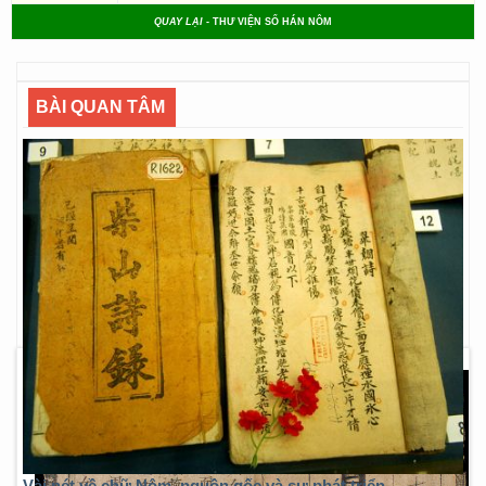
QUAY LẠI
- THƯ VIỆN SỐ HÁN NÔM
BÀI QUAN TÂM
Vài nét về chữ Nôm, nguồn gốc và sự phát triển