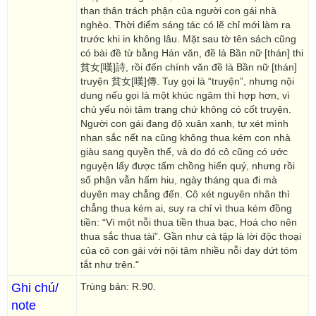
than thân trách phận của người con gái nhà
nghèo. Thời điểm sáng tác có lẽ chỉ mới làm ra
trước khi in không lâu. Mặt sau tờ tên sách cũng
có bài đề từ bằng Hán văn, đề là Bần nữ [thán] thi
貧女[嘆]詩, rồi đến chính văn đề là Bần nữ [thán]
truyện 貧女[嘆]傳. Tuy gọi là “truyện”, nhưng nội
dung nếu gọi là một khúc ngâm thì hợp hơn, vì
chủ yếu nói tâm trạng chứ không có cốt truyện.
Người con gái đang độ xuân xanh, tự xét mình
nhan sắc nết na cũng không thua kém con nhà
giàu sang quyền thế, và do đó cô cũng có ước
nguyện lấy được tấm chồng hiển quý, nhưng rồi
số phận vẫn hẩm hiu, ngày tháng qua đi mà
duyên may chẳng đến. Cô xét nguyên nhân thì
chẳng thua kém ai, suy ra chỉ vì thua kém đồng
tiền: “Vì một nỗi thua tiền thua bạc, Hoá cho nên
thua sắc thua tài”. Gần như cả tập là lời độc thoại
của cô con gái với nội tâm nhiều nỗi day dứt tóm
tắt như trên."
Ghi chú/
Trùng bản: R.90.
note