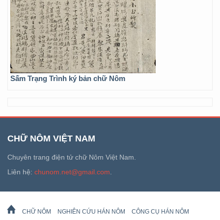
Sấm Trạng Trình ký bản chữ Nôm
CHỮ NÔM VIỆT NAM
Chuyên trang điện tử chữ Nôm Việt Nam.
Liên hệ:
chunom.net@gmail.com
.
CHỮ NÔM
NGHIÊN CỨU HÁN NÔM
CÔNG CỤ HÁN NÔM