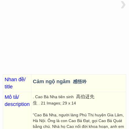
›
Nhan đề/
Cảm ngộ ngâm
感悟吟
title
Mô tả/
高伯迓先
. Cao Bá Nhạ tiên sinh
生
. 21 Images; 29 x 14
description
“Cao Bá Nhạ, người làng Phú Thị huyện Gia Lâm,
Hà Nội. Ông là con Cao Bá Đạt, gọi Cao Bá Quát
bằng chú. Nhà họ Cao nối đời khoa hoạn, anh em