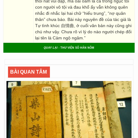
thối nát vùi dập, mà oái oăm là cả trong ngục tối
con người vô tội và đau khổ ấy vẫn không quên
nhắc đi nhắc lại hai chữ “hiếu trung”, “nợ quân
thân” chưa báo. Bài này nguyên đề của tác giả là
Tự tình khúc 自情曲, ở cuối văn bản này cũng ghi
chú như vậy. Chưa rõ vì lý do nào người chép đổi
lại tên là Cảm ngộ ngâm.”
QUAY LẠI
- THƯ VIỆN SỐ HÁN NÔM
BÀI QUAN TÂM