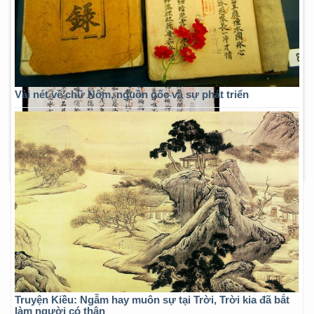
Vài nét về chữ Nôm, nguồn gốc và sự phát triển
Truyện Kiều: Ngẫm hay muôn sự tại Trời, Trời kia đã bắt
làm người có thân