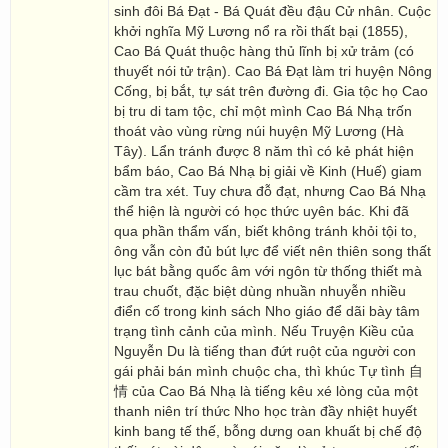
sinh đôi Bá Đạt - Bá Quát đều đậu Cử nhân. Cuộc
khởi nghĩa Mỹ Lương nổ ra rồi thất bại (1855),
Cao Bá Quát thuộc hàng thủ lĩnh bị xử trảm (có
thuyết nói tử trận). Cao Bá Đạt làm tri huyện Nông
Cống, bị bắt, tự sát trên đường đi. Gia tộc họ Cao
bị tru di tam tộc, chỉ một mình Cao Bá Nhạ trốn
thoát vào vùng rừng núi huyện Mỹ Lương (Hà
Tây). Lẩn tránh được 8 năm thì có kẻ phát hiện
bẩm báo, Cao Bá Nhạ bị giải về Kinh (Huế) giam
cầm tra xét. Tuy chưa đỗ đạt, nhưng Cao Bá Nhạ
thể hiện là người có học thức uyên bác. Khi đã
qua phần thẩm vấn, biết không tránh khỏi tội to,
ông vẫn còn đủ bút lực để viết nên thiên song thất
lục bát bằng quốc âm với ngôn từ thống thiết mà
trau chuốt, đặc biệt dùng nhuần nhuyễn nhiều
điển cố trong kinh sách Nho giáo để dãi bày tâm
trạng tình cảnh của mình. Nếu Truyện Kiều của
Nguyễn Du là tiếng than đứt ruột của người con
gái phải bán mình chuộc cha, thì khúc Tự tình 自
情 của Cao Bá Nhạ là tiếng kêu xé lòng của một
thanh niên trí thức Nho học tràn đầy nhiệt huyết
kinh bang tế thế, bỗng dưng oan khuất bị chế độ