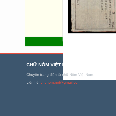
部]- Quốc ấp bộ [國邑部].
Nhị biên: Thiên văn bộ [天文
(Quân đạo [君道], Thần đạo [
Bằng hữu [朋友], Tông tộc [尊
Vương hầu bộ [王侯部] (Phong 
- Thứ dân bộ [庶民部]- Văn h
部], Ẩm thực bộ [飲食部], Cung
QUAY LẠI
CHỮ NÔM VIỆT NAM
Chuyên trang điện tử chữ Nôm Việt Nam.
Liên hệ:
chunom.net@gmail.com
.