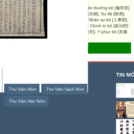
部], Thời lệnh bộ [辰令部], Địa lý bộ [地理部]- Luân thường bộ [倫常部]
神道], Phụ tử [父子], Huynh đệ [兄弟], Phu phụ [夫婦], Sư đệ [師弟],
族])- Tính tình bộ [性情部], Thân thể bộ [身体]- Nhân sự bộ [人事部]-
kiến [封建], chức quan [職官], cử hiền [舉賢])- Chính trị bộ [政治部]
ọc bộ [文學部]- Lễ chế bộ [禮制部] - Tế tự bộ [祭祀]- Y phục bộ [衣服
 thất bộ [宮室部] ”.
- THƯ VIỆN SỐ HÁN NÔM
TỪ KHOÁ TÌM KIẾM
TIN MỚ
Thư Viện Nôm
Thư Viện Sách Nôm
Thư Viện Hán Nôm