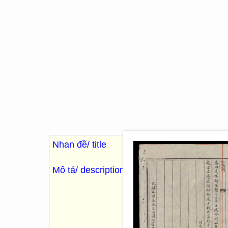
Nhan đề/ title
Chế nghệ tinh hoa (q
Mô tả/ description
李敬山
. Lý Kính Sơn
. Long
“Sách do Thư viện Long Cươn
Đồng Văn thư cục (Thượng 
(1825). Sách gồm 22 quyển, 
Tiền biên: Cổ hoàng bộ [古