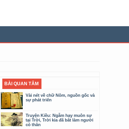
BÀI QUAN TÂM
Vài nét về chữ Nôm, nguồn gốc và
sự phát triển
Truyện Kiều: Ngẫm hay muôn sự
tại Trời, Trời kia đã bắt làm người
có thân