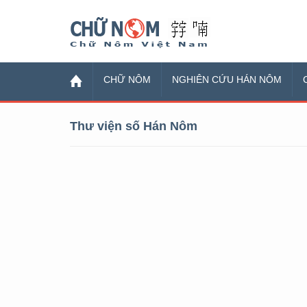
Chữ Nôm
CHỮ NÔM
NGHIÊN CỨU HÁN NÔM
Thư viện số Hán Nôm