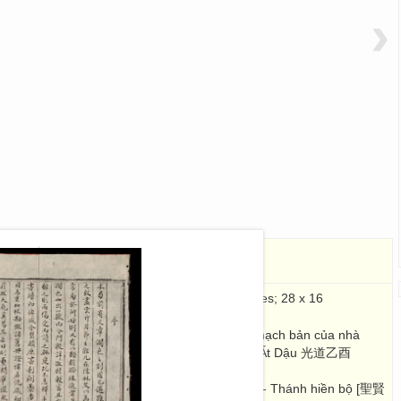
›
.01)
制藝精華
龍岡藏板
 Cương tàng bản
, Kn. []
. 75 Images; 28 x 16
g (của Cao Xuân Dục) chép lại theo sách in thạch bản của nhà
Hải). Đầu sách có bài Tựa đề năm Quang Đạo Ất Dậu 光道乙酉
đóng thành 6 tập.
皇部]- Đế vương bộ [帝王部]- Cổ thần bộ [古神部]- Thánh hiền bộ [聖賢