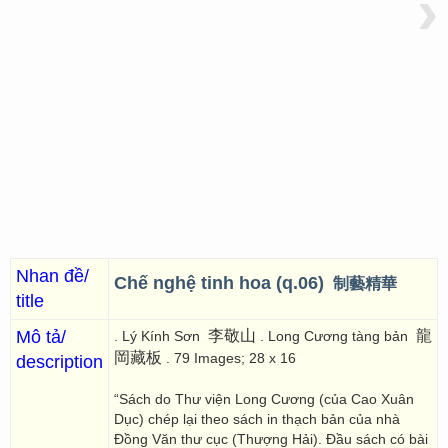
›
Nhan đề/
Chế nghệ tinh hoa (q.06)
制藝精華
title
Mô tả/
李敬山
龍
. Lý Kính Sơn
. Long Cương tàng bản
岡藏板
. 79 Images; 28 x 16
description
“Sách do Thư viện Long Cương (của Cao Xuân
Dục) chép lại theo sách in thạch bản của nhà
Đồng Văn thư cục (Thượng Hải). Đầu sách có bài