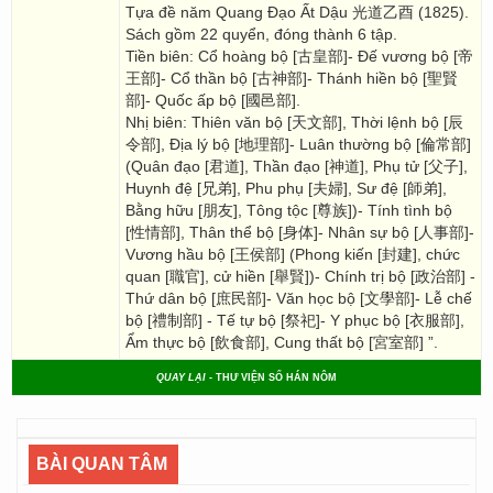
Tựa đề năm Quang Đạo Ất Dậu 光道乙酉 (1825).
Sách gồm 22 quyển, đóng thành 6 tập.
Tiền biên: Cổ hoàng bộ [古皇部]- Đế vương bộ [帝
王部]- Cổ thần bộ [古神部]- Thánh hiền bộ [聖賢
部]- Quốc ấp bộ [國邑部].
Nhị biên: Thiên văn bộ [天文部], Thời lệnh bộ [辰
令部], Địa lý bộ [地理部]- Luân thường bộ [倫常部]
(Quân đạo [君道], Thần đạo [神道], Phụ tử [父子],
Huynh đệ [兄弟], Phu phụ [夫婦], Sư đệ [師弟],
Bằng hữu [朋友], Tông tộc [尊族])- Tính tình bộ
[性情部], Thân thể bộ [身体]- Nhân sự bộ [人事部]-
Vương hầu bộ [王侯部] (Phong kiến [封建], chức
quan [職官], cử hiền [舉賢])- Chính trị bộ [政治部] -
Thứ dân bộ [庶民部]- Văn học bộ [文學部]- Lễ chế
bộ [禮制部] - Tế tự bộ [祭祀]- Y phục bộ [衣服部],
Ẩm thực bộ [飲食部], Cung thất bộ [宮室部] ”.
QUAY LẠI
- THƯ VIỆN SỐ HÁN NÔM
BÀI QUAN TÂM