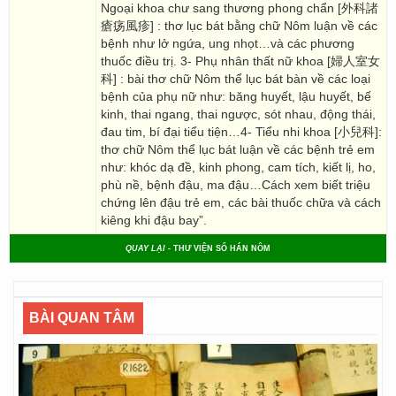
Ngoại khoa chư sang thương phong chẩn [外科諸
瘡疡風疹] : thơ lục bát bằng chữ Nôm luận về các
bệnh như lở ngứa, ung nhọt…và các phương
thuốc điều trị. 3- Phụ nhân thất nữ khoa [婦人室女
科] : bài thơ chữ Nôm thể lục bát bàn về các loại
bệnh của phụ nữ như: băng huyết, lậu huyết, bế
kinh, thai ngang, thai ngược, sót nhau, động thái,
đau tim, bí đại tiểu tiện…4- Tiểu nhi khoa [小兒科]:
thơ chữ Nôm thể lục bát luận về các bệnh trẻ em
như: khóc dạ đề, kinh phong, cam tích, kiết lị, ho,
phù nề, bệnh đậu, ma đậu…Cách xem biết triệu
chứng lên đậu trẻ em, các bài thuốc chữa và cách
kiêng khi đậu bay”.
QUAY LẠI
- THƯ VIỆN SỐ HÁN NÔM
BÀI QUAN TÂM