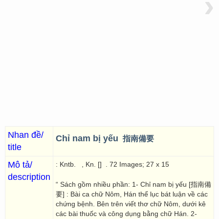
›
Nhan đề/
Chỉ nam bị yếu
指南備要
title
Mô tả/
: Kntb.
, Kn. []
. 72 Images; 27 x 15
description
“ Sách gồm nhiều phần: 1- Chỉ nam bị yếu [指南備
要] : Bài ca chữ Nôm, Hán thể lục bát luận về các
chứng bệnh. Bên trên viết thơ chữ Nôm, dưới kê
các bài thuốc và công dụng bằng chữ Hán. 2-