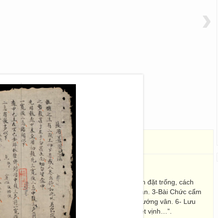
›
hi pháp
古用善圓之法
27 x 16
 đề vịnh: 1- Cách đánh trống đệm khi hát, cách đặt trống, cách
cách điểm trống. 2- Tiến chức thăng quan ca văn. 3-Bài Chức cẩm
g vấn nguyệt. 5- Giáp Thìn niên hành nhân lữ hướng vân. 6- Lưu
 ngâm tất. 8- Nhập tiên ca. 9- Trung thu nguyệt vịnh…”.