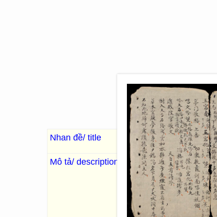
Nhan đề/ title
Cổ dụng thiện viên c
Mô tả/ description
: Kntb.
, Kn. []
. 85 Images; 
“Sách ghi chép một số thơ ca,
đánh nhịp khoan, nhịp nhặt, 
hồi văn. 4- Trung thu kỳ đồn
Bình phú ngâm. 7- Tì bà cung