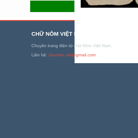
QUAY LẠI
CHỮ NÔM VIỆT NAM
Chuyên trang điện tử chữ Nôm Việt Nam.
Liên hệ:
chunom.net@gmail.com
.