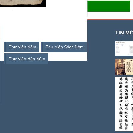
- THƯ VIỆN SỐ HÁN NÔM
TỪ KHOÁ TÌM KIẾM
TIN MỚ
Thư Viện Nôm
Thư Viện Sách Nôm
Thư Viện Hán Nôm