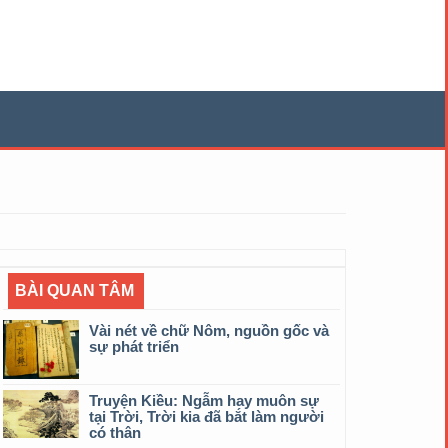
BÀI QUAN TÂM
Vài nét về chữ Nôm, nguồn gốc và
sự phát triển
Truyện Kiều: Ngẫm hay muôn sự
tại Trời, Trời kia đã bắt làm người
có thân