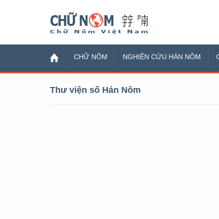
Chữ Nôm
CHỮ NÔM
NGHIÊN CỨU HÁN NÔM
Thư viện số Hán Nôm