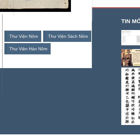
TỪ KHOÁ TÌM KIẾM
TIN MỚ
Thư Viện Nôm
Thư Viện Sách Nôm
Thư Viện Hán Nôm