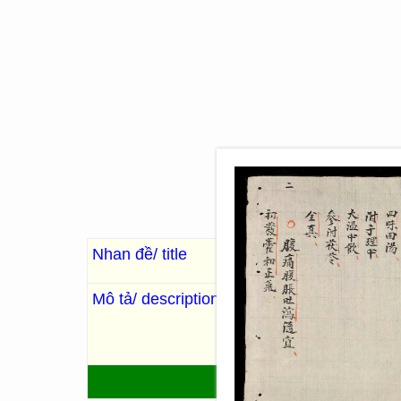
Nhan đề/ title
Cổ phương
古方
Mô tả/ description
. 72 Images; 20,5 x 14,5
Các bài thuốc chữa bệnh trẻ 
bồi bổ sức khoẻ, bệnh trúng
QUAY LẠI