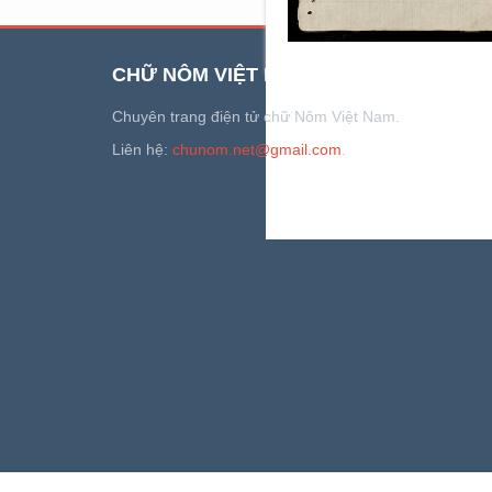
CHỮ NÔM VIỆT NAM
Chuyên trang điện tử chữ Nôm Việt Nam.
Liên hệ:
chunom.net@gmail.com
.