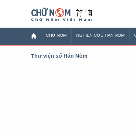
Chữ Nôm
CHỮ NÔM
NGHIÊN CỨU HÁN NÔM
Thư viện số Hán Nôm