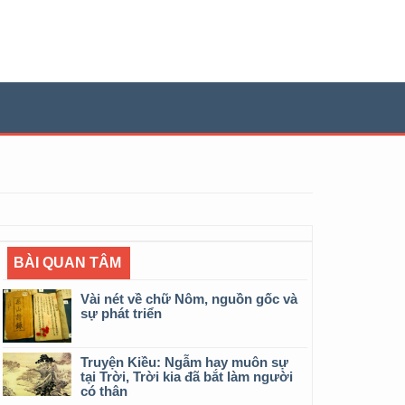
BÀI QUAN TÂM
Vài nét về chữ Nôm, nguồn gốc và
sự phát triển
Truyện Kiều: Ngẫm hay muôn sự
tại Trời, Trời kia đã bắt làm người
có thân