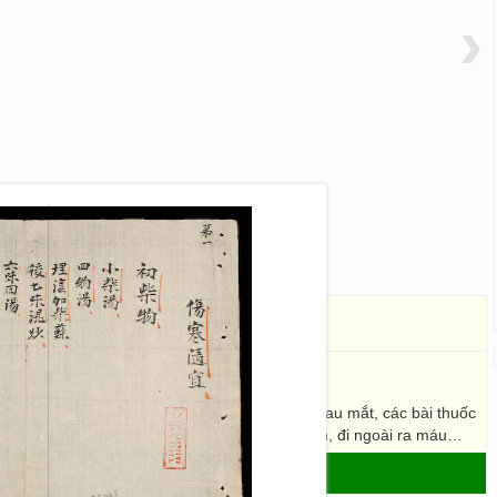
›
con, người lớn như: chứng cảm trẻ em, bệnh đau mắt, các bài thuốc
 phong, bệnh thấp, bệnh thận, bệnh thương hàn, đi ngoài ra máu…
- THƯ VIỆN SỐ HÁN NÔM