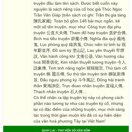
truyện đầu làm tên sách. Được biết cuốn này
nguyên là sách riêng của cố học giả Thúc Ngọc
Trần Văn Giáp (trên sách có ghi: Trần thị gia tàng
陳氏家藏). Toàn bộ gồm 148 bài mục ngắn, kê
một số tên truyện, mục như: Công trực đại phu
truyện 公直大夫傳, Tham đố hợp truyện 貪妒合傳,
Bích ma tiểu truyện 辟魔小傳, Nghĩa địa quỷ 義地
鬼, Lục phòng quỷ 綠房鬼, Chúc niên từ tịnh tự 祝
年辭並序, Đồ sơn ký 塗山記, Lao yên thuyết 牢煙
説, Văn hành công khí 文衡公器, Văn hương câu
hoá 聞香俱化, Kim nhân thuyết tượng truyện 今人
説象傳, Tinh tinh năng ngôn 猩猩能言, Thù tàm cổ
truyện 蛛 蠶古傳, Sư thử tân truyện tịnh 獅鼠新傳
並, Đẩu ngưu phong ký 斗牛風記, Đông hải tránh
thần 東海諍臣, Trực đoan nhân truyện 直端人傳,
Thạch nhân truyện 石人傳…
Có thể nhận ra tập truyện ký này có phong cách
phần nào tương tự như các truyện ký cổ, nhưng
lại có đặc điểm của những truyện, mục mới sáng
tác trong thời gian muộn khi đã có sự hiện diện
của văn hoá phương Tây tại Việt Nam”
QUAY LẠI
- THƯ VIỆN SỐ HÁN NÔM