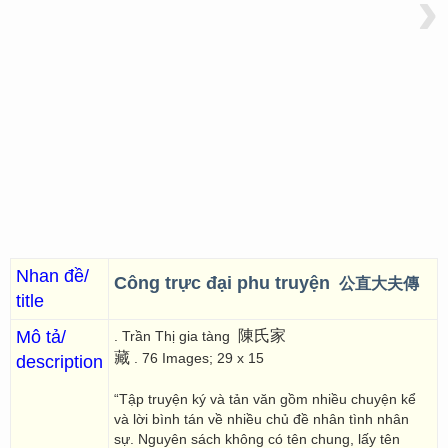
›
Nhan đề/
Công trực đại phu truyện
公直大夫傳
title
Mô tả/
陳氏家
. Trần Thị gia tàng
藏
. 76 Images; 29 x 15
description
“Tập truyện ký và tản văn gồm nhiều chuyện kể
và lời bình tán về nhiều chủ đề nhân tình nhân
sự. Nguyên sách không có tên chung, lấy tên