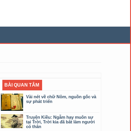
BÀI QUAN TÂM
Vài nét về chữ Nôm, nguồn gốc và
sự phát triển
Truyện Kiều: Ngẫm hay muôn sự
tại Trời, Trời kia đã bắt làm người
có thân