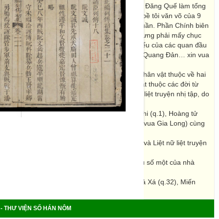
hính biên. Phần Tiền biên do Tuy Thịnh Trương Đăng Quế làm tổng
 của các Hậu phi, Hoàng tử, Công chúa và các bề tôi văn võ của 9
 Nguyễn Hoàng đến Duệ Tông Nguyễn Phúc Thuần. Phần Chính biên
Đức thứ 5 (1852), liên tục bổ sung chỉnh lí, nhưng phải mấy chục
Thái (1889) mới được khắc in. Đầu sách có biểu của các quan đầu
g Hợp, Bùi Ân Niên (tức Bùi Văn Dị), Trương Quang Đản… xin vua
 này lại ghi thêm là sơ tập, chỉ ghi chép các nhân vật thuộc về hai
à Thế Tổ (tức Vua Gai Long), còn các nhân vật thuộc các đời từ
nhị tập (Phần này gọi là Đại nam chính biên liệt truyện nhị tập, do
m 1889 gồm 33 quyển, chép tiểu sử các Hậu phi (q.1), Hoàng tử
ưng Tổ (thân sinh của Thế Tổ) và của Thế Tổ (vua Gia Long) cùng
ả bề tôi họ vua (q4-28). Phần cuối có thêm:
(Tiểu sử một số người có đức hạnh tiết nghĩa) và Liệt nữ liệt truyện
: Tiểu sử 3 anh em họ Nguyễn Tây Sơn, địch thủ số một của nhà
i quốc: Cao Miên (q.31), Xiêm La, Thuỷ Xá, Hoả Xá (q.32), Miến
g (q.33).”
- THƯ VIỆN SỐ HÁN NÔM