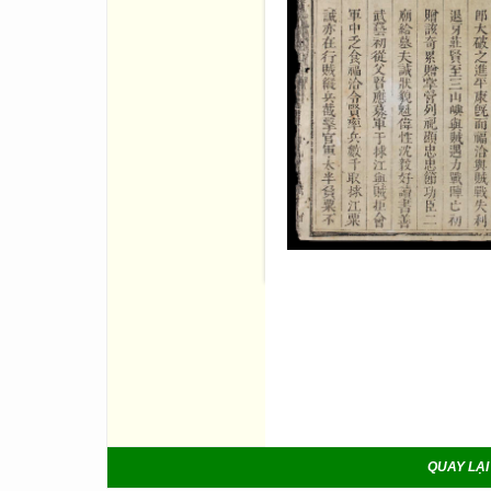
làm hai phần: Tiền biên và C
tài, gồm 6 quyển, ghi tiểu sử
đời chúa Nguyễn từ Thái tổ
bắt đầu biên soạn từ năm Tự 
năm sau, đến đầu đời Thành 
Quốc sử quán Là Nguyễn Trọn
cho lệnh khắc in.
Phần chính biên soạn xong lần
đời Hưng Tổ (cha Gia Long) v
Minh Mệnh về sau sẽ chép vào 
Cao Xuân Dục làm tổng tài).
Chính biên sơ tập in xong nă
(q.2), Công chúa (q.3) của H
các bề tôi của Gia Long, kể c
Q.29: Hạnh nghĩa kiệt truyện 
(Phụ nữ tiết liệt).
Q.30: “Nguỵ” Tây liệt truyện
Nguyễn.
Q.31-33: Liệt truyện về ngoạ
Điện, Chiêm Thành, Vạn Tượn
QUAY LẠI