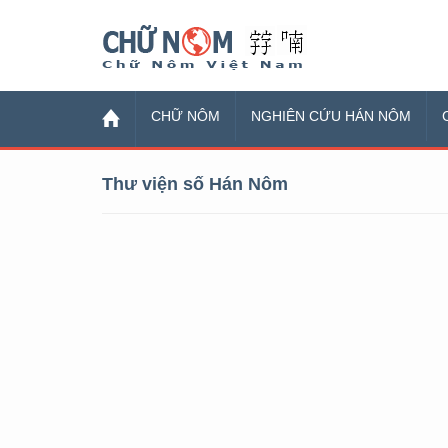
Chữ Nôm
CHỮ NÔM
NGHIÊN CỨU HÁN NÔM
Thư viện số Hán Nôm