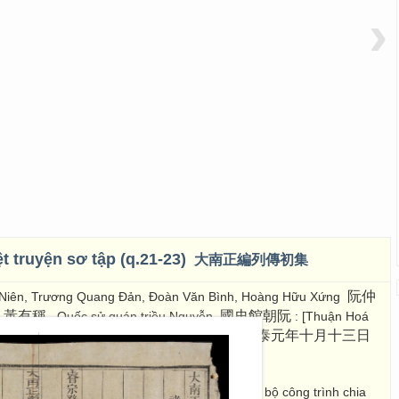
›
ệt truyện sơ tập (q.21-23)
大南正編列傳初集
阮仲
n Niên, Trương Quang Đản, Đoàn Văn Bình, Hoàng Hữu Xứng
, 黃有稱
國史館朝阮
. Quốc sử quán triều Nguyễn
: [Thuận Hoá
成泰元年十月十三日
niên thập nguyệt thập tam nhật đề [1889]
 sử quán triều Nguyễn biên soạn. Kết cấu toàn bộ công trình chia