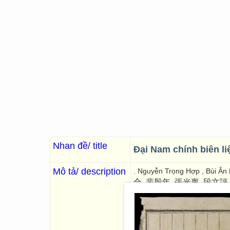
Nhan đề/ title
Đại Nam chính biên li
Mô tả/ description
. Nguyễn Trọng Hợp , Bùi Â
合, 裴殷年, 張光亶, 段文評
[順化]
]
, Thành Thái nguyên 
題
. 97 Images; 25 x 19
“Bộ tiểu sử nhân vật do Quốc