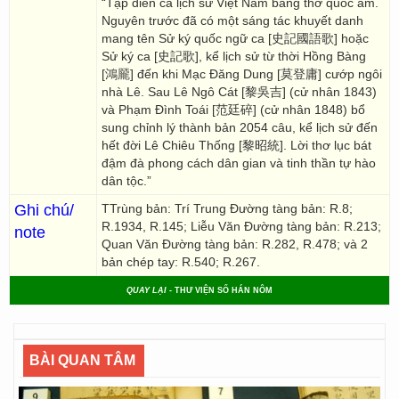
“Tập diễn ca lịch sử Việt Nam bằng thơ quốc âm.
Nguyên trước đã có một sáng tác khuyết danh
mang tên Sử ký quốc ngữ ca [史記國語歌] hoặc
Sử ký ca [史記歌], kể lịch sử từ thời Hồng Bàng
[鴻龎] đến khi Mạc Đăng Dung [莫登庸] cướp ngôi
nhà Lê. Sau Lê Ngô Cát [黎吳吉] (cử nhân 1843)
và Phạm Đình Toái [范廷碎] (cử nhân 1848) bổ
sung chỉnh lý thành bản 2054 câu, kể lịch sử đến
hết đời Lê Chiêu Thống [黎昭統]. Lời thơ lục bát
đậm đà phong cách dân gian và tinh thần tự hào
dân tộc.”
Ghi chú/
TTrùng bản: Trí Trung Đường tàng bản: R.8;
R.1934, R.145; Liễu Văn Đường tàng bản: R.213;
note
Quan Văn Đường tàng bản: R.282, R.478; và 2
bản chép tay: R.540; R.267.
QUAY LẠI
- THƯ VIỆN SỐ HÁN NÔM
BÀI QUAN TÂM