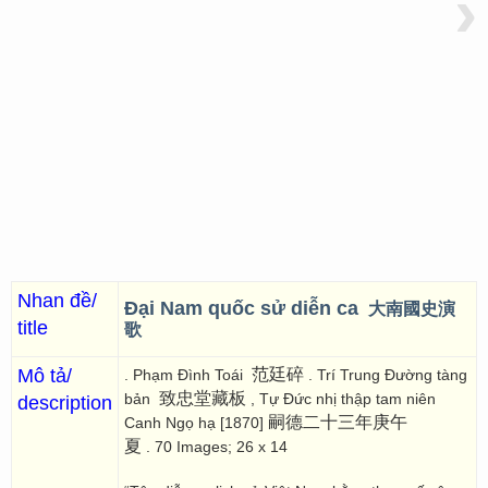
›
Nhan đề/
Đại Nam quốc sử diễn ca
大南國史演
title
歌
Mô tả/
范廷碎
. Phạm Đình Toái
. Trí Trung Đường tàng
致忠堂藏板
bản
, Tự Đức nhị thập tam niên
description
嗣德二十三年庚午
Canh Ngọ hạ [1870]
夏
. 70 Images; 26 x 14