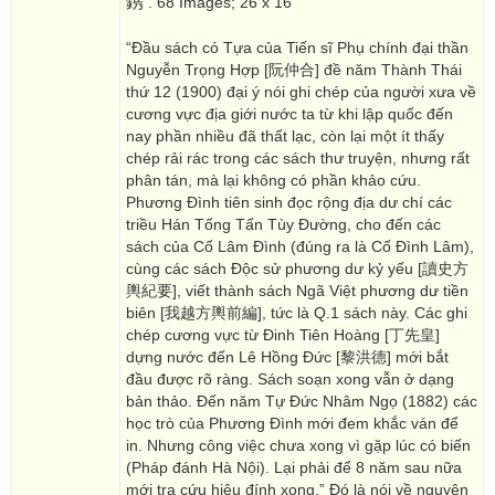
鎸
. 68 Images; 26 x 16
“Đầu sách có Tựa của Tiến sĩ Phụ chính đại thần
Nguyễn Trọng Hợp [阮仲合] đề năm Thành Thái
thứ 12 (1900) đại ý nói ghi chép của người xưa về
cương vực địa giới nước ta từ khi lập quốc đến
nay phần nhiều đã thất lạc, còn lại một ít thấy
chép rải rác trong các sách thư truyện, nhưng rất
phân tán, mà lại không có phần khảo cứu.
Phương Đình tiên sinh đọc rộng địa dư chí các
triều Hán Tống Tấn Tùy Đường, cho đến các
sách của Cố Lâm Đình (đúng ra là Cố Đình Lâm),
cùng các sách Độc sử phương dư kỷ yếu [讀史方
輿紀要], viết thành sách Ngã Việt phương dư tiền
biên [我越方輿前編], tức là Q.1 sách này. Các ghi
chép cương vực từ Đinh Tiên Hoàng [丁先皇]
dựng nước đến Lê Hồng Đức [黎洪德] mới bắt
đầu được rõ ràng. Sách soạn xong vẫn ở dạng
bản thảo. Đến năm Tự Đức Nhâm Ngọ (1882) các
học trò của Phương Đình mới đem khắc ván để
in. Nhưng công việc chưa xong vì gặp lúc có biến
(Pháp đánh Hà Nội). Lại phải để 8 năm sau nữa
mới tra cứu hiệu đính xong.” Đó là nói về nguyên