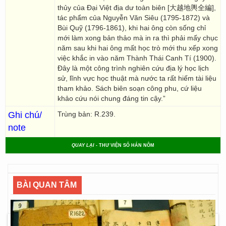
thủy của Đại Việt địa dư toàn biên [大越地輿全編],
tác phẩm của Nguyễn Văn Siêu (1795-1872) và
Bùi Quỹ (1796-1861), khi hai ông còn sống chỉ
mới làm xong bản thảo mà in ra thì phải mấy chục
năm sau khi hai ông mất học trò mới thu xếp xong
việc khắc in vào năm Thành Thái Canh Tí (1900).
Đây là một công trình nghiên cứu địa lý học lịch
sử, lĩnh vực học thuật mà nước ta rất hiếm tài liệu
tham khảo. Sách biên soạn công phu, cứ liệu
khảo cứu nói chung đáng tin cậy.”
Ghi chú/
Trùng bản: R.239.
note
QUAY LẠI
- THƯ VIỆN SỐ HÁN NÔM
BÀI QUAN TÂM