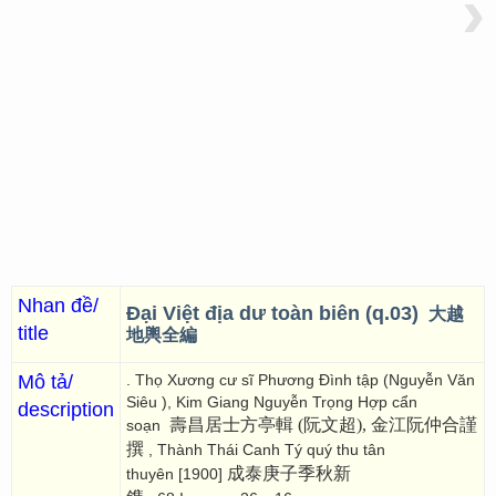
›
Nhan đề/
Đại Việt địa dư toàn biên (q.03)
大越
title
地輿全編
Mô tả/
. Thọ Xương cư sĩ Phương Đình tập (Nguyễn Văn
Siêu ), Kim Giang Nguyễn Trọng Hợp cẩn
description
壽昌居士方亭輯 (阮文超), 金江阮仲合謹
soạn
撰
, Thành Thái Canh Tý quý thu tân
成泰庚子季秋新
thuyên [1900]