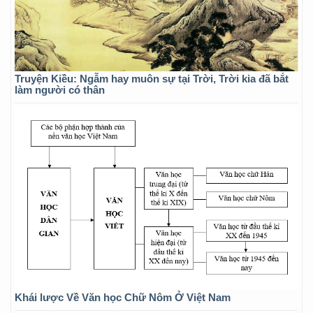
Truyện Kiều: Ngẫm hay muôn sự tại Trời, Trời kia đã bắt
làm người có thân
Khái lược Về Văn học Chữ Nôm Ở Việt Nam