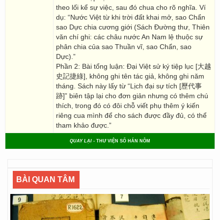
theo lối kể sự việc, sau đó chua cho rõ nghĩa. Ví
dụ: “Nước Việt từ khi trời đất khai mở, sao Chẩn
sao Dực chia cương giới (Sách Đường thư, Thiên
văn chí ghi: các châu nước An Nam lệ thuộc sự
phân chia của sao Thuần vĩ, sao Chẩn, sao
Dực).”
Phần 2: Bài tổng luận: Đại Việt sử ký tiệp lục [大越
史記捷綠], không ghi tên tác giả, không ghi năm
tháng. Sách này lấy từ “Lịch đại sự tích [歷代事
跡]” biên tập lại cho đơn giản nhưng có thêm chú
thích, trong đó có đôi chỗ viết phụ thêm ý kiến
riêng cua mình để cho sách được đầy đủ, có thể
tham khảo được.”
QUAY LẠI
- THƯ VIỆN SỐ HÁN NÔM
BÀI QUAN TÂM