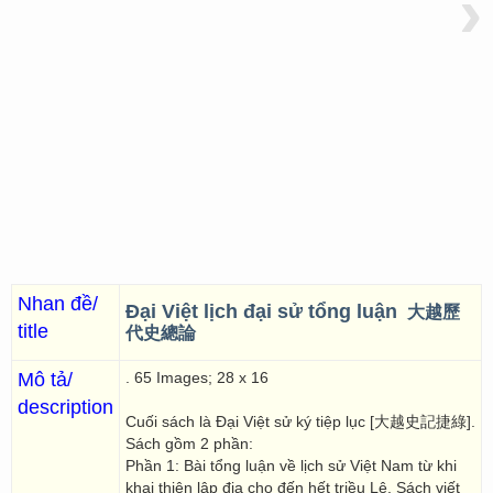
›
Nhan đề/
Đại Việt lịch đại sử tổng luận
大越歷
title
代史總論
Mô tả/
. 65 Images; 28 x 16
description
Cuối sách là Đại Việt sử ký tiệp lục [大越史記捷綠].
Sách gồm 2 phần:
Phần 1: Bài tổng luận về lịch sử Việt Nam từ khi
khai thiên lập địa cho đến hết triều Lê. Sách viết