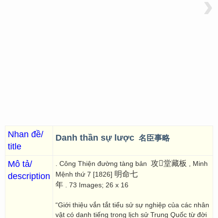
›
Nhan đề/
Danh thần sự lược
名臣事略
title
Mô tả/
攻𦎍堂藏板
. Công Thiện đường tàng bản
, Minh
明命七
Mệnh thứ 7 [1826]
description
年
. 73 Images; 26 x 16
“Giới thiệu vắn tắt tiểu sử sự nghiệp của các nhân
vật có danh tiếng trong lịch sử Trung Quốc từ đời