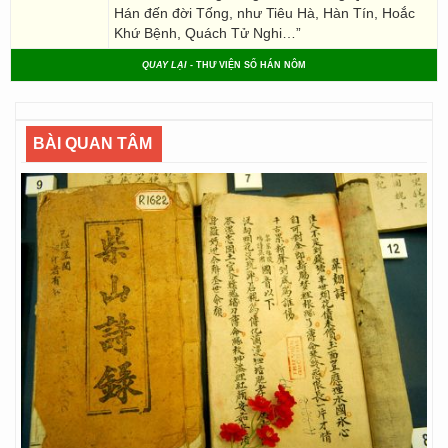
Hán đến đời Tống, như Tiêu Hà, Hàn Tín, Hoắc
Khứ Bệnh, Quách Tử Nghi…”
QUAY LẠI
- THƯ VIỆN SỐ HÁN NÔM
BÀI QUAN TÂM