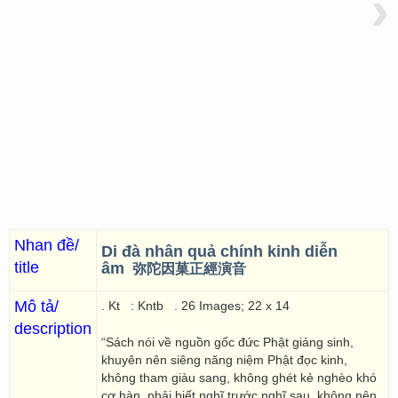
›
Nhan đề/
Di đà nhân quả chính kinh diễn
title
âm
弥陀因菓正經演音
Mô tả/
. Kt
: Kntb
. 26 Images; 22 x 14
description
“Sách nói về nguồn gốc đức Phật giáng sinh,
khuyên nên siêng năng niệm Phật đọc kinh,
không tham giàu sang, không ghét kẻ nghèo khó
cơ hàn, phải biết nghĩ trước nghĩ sau, không nên