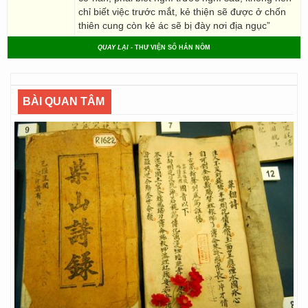
chỉ biết việc trước mắt, kẻ thiện sẽ được ở chốn
thiên cung còn kẻ ác sẽ bị đày nơi địa ngục”
QUAY LẠI
- THƯ VIỆN SỐ HÁN NÔM
BÀI QUAN TÂM