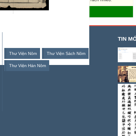
- THƯ VIỆN SỐ HÁN NÔM
TỪ KHOÁ TÌM KIẾM
TIN MỚ
Thư Viện Nôm
Thư Viện Sách Nôm
Thư Viện Hán Nôm