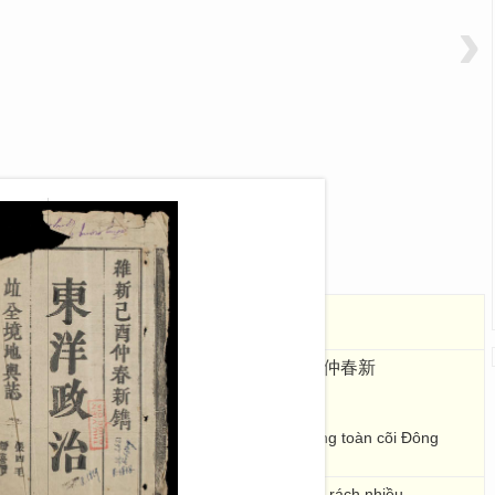
›
ị
東洋政治
維新己酉仲春新
ỷ Dậu trọng xuân tân thuyên [1909]
ính các cấp, các ngành của thực dân Pháp trong toàn cõi Đông
nh được phiên âm bằng tiếng Pháp. Hai tờ cuối rách nhiều.