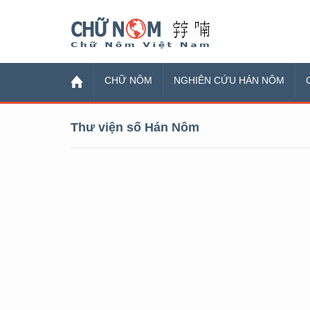
Chữ Nôm
CHỮ NÔM
NGHIÊN CỨU HÁN NÔM
Thư viện số Hán Nôm