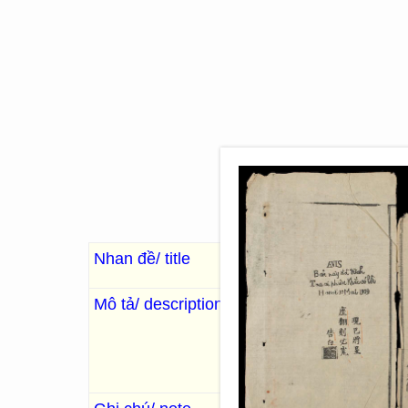
Nhan đề/ title
Đông Dương chính tr
Mô tả/ description
[河内]
: [Hà Nội]
, Duy Tân K
鎸
. 38 Images; 26 x 15
“Sách nói về tổ chức hành ch
Dương.”
Hai tờ đầu và cuối tên địa da