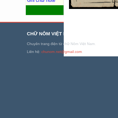
Ghi chú/ note
QUAY LẠI
CHỮ NÔM VIỆT NAM
Chuyên trang điện tử chữ Nôm Việt Nam.
Liên hệ:
chunom.net@gmail.com
.