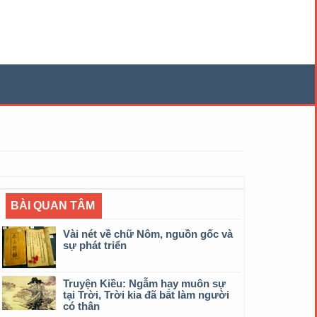
BÀI QUAN TÂM
Vài nét về chữ Nôm, nguồn gốc và
sự phát triển
Truyện Kiều: Ngẫm hay muôn sự
tại Trời, Trời kia đã bắt làm người
có thân