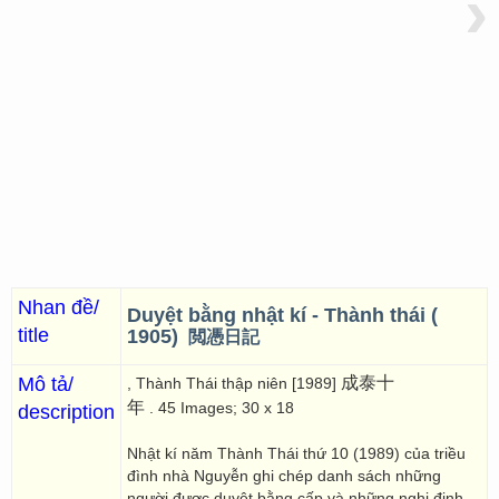
›
Nhan đề/
Duyệt bằng nhật kí - Thành thái (
title
1905)
閲憑日記
Mô tả/
成泰十
, Thành Thái thập niên [1989]
年
. 45 Images; 30 x 18
description
Nhật kí năm Thành Thái thứ 10 (1989) của triều
đình nhà Nguyễn ghi chép danh sách những
người được duyệt bằng cấp và những nghị định