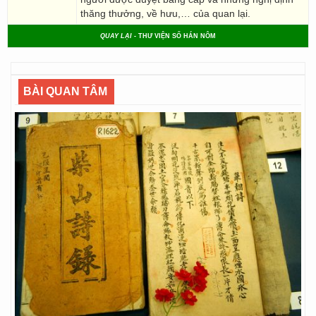
thăng thưởng, về hưu,… của quan lại.
QUAY LẠI
- THƯ VIỆN SỐ HÁN NÔM
BÀI QUAN TÂM