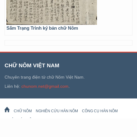
Sấm Trạng Trình ký bản chữ Nôm
CHỮ NÔM VIỆT NAM
Chuyên trang điện tử chữ Nôm Việt Nam.
Liên hệ:
chunom.net@gmail.com
.
CHỮ NÔM
NGHIÊN CỨU HÁN NÔM
CÔNG CỤ HÁN NÔM
DI SẢN HÁN NÔM
LỊCH VẠN SỰ
© 2026 chunom.net