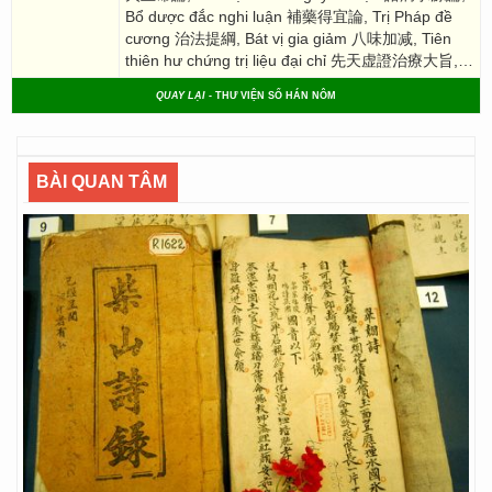
Bổ dược đắc nghi luận 補藥得宜論, Trị Pháp đề
cương 治法提綱, Bát vị gia giảm 八味加减, Tiên
thiên hư chứng trị liệu đại chỉ 先天虚證治療大旨,…
QUAY LẠI
- THƯ VIỆN SỐ HÁN NÔM
BÀI QUAN TÂM