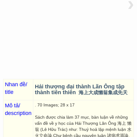
›
Nhan đề/
Hải thượng đại thành Lãn Ông tập
title
thành tiên thiên
海上大成懶翁集成先天
Mô tả/
. 70 Images; 28 x 17
description
Sách được chia làm 37 mục, bàn luận về những
vấn đề về y học của Hải Thượng Lãn Ông 海上 懶
翁 (Lê Hữu Trác) như: Thuỷ hoả lập mệnh luận 水
火立命論,Chư bệnh cầu nguyên luận 諸病求源論,