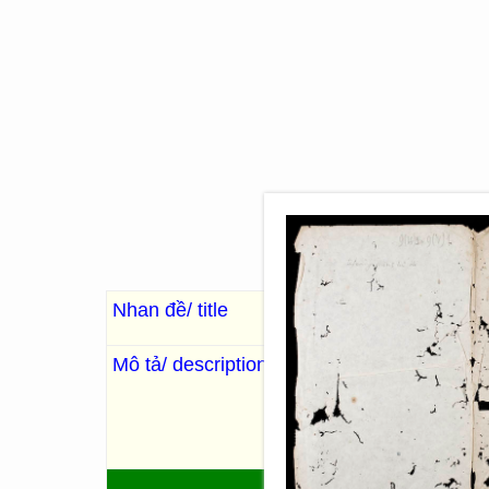
Nhan đề/ title
Hoàng Minh tứ di
皇明
Mô tả/ description
鄭曉
. Trịnh Hiểu
: Kntb.
, K
“Chép lại sách của Trung Qu
ghi chép tổng lược về các n
Lương Hợp, Triều Tiên, Lưu 