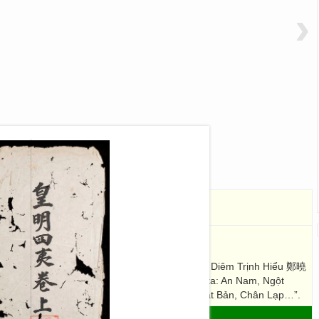
›
四夷
n. []
. 85 Images; 30 x 17
ốc, gồm 2 phần thượng hạ. Có 1 bài chí do Hải Diêm Trịnh Hiểu 鄭曉
ước xung quanh Trung Quốc, trong đó có nước ta: An Nam, Ngột
Cầu, Nữ Trực, Tam Phật Tế, Chiêm Thành, Nhật Bản, Chân Lạp…”.