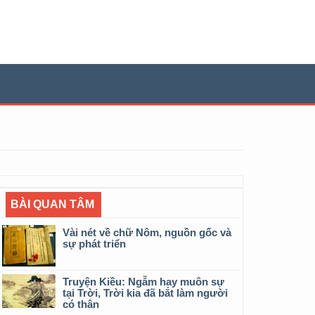
BÀI QUAN TÂM
Vài nét về chữ Nôm, nguồn gốc và
sự phát triển
Truyện Kiều: Ngẫm hay muôn sự
tại Trời, Trời kia đã bắt làm người
có thân