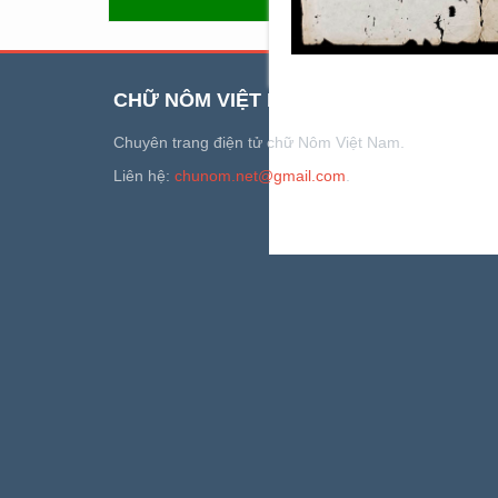
QUAY LẠI
CHỮ NÔM VIỆT NAM
Chuyên trang điện tử chữ Nôm Việt Nam.
Liên hệ:
chunom.net@gmail.com
.