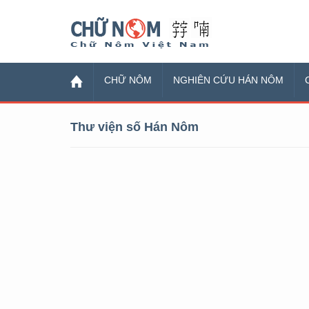
Chữ Nôm
CHỮ NÔM
NGHIÊN CỨU HÁN NÔM
Thư viện số Hán Nôm