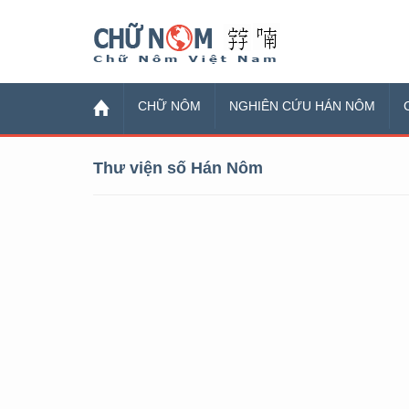
Chữ Nôm
CHỮ NÔM
NGHIÊN CỨU HÁN NÔM
Thư viện số Hán Nôm