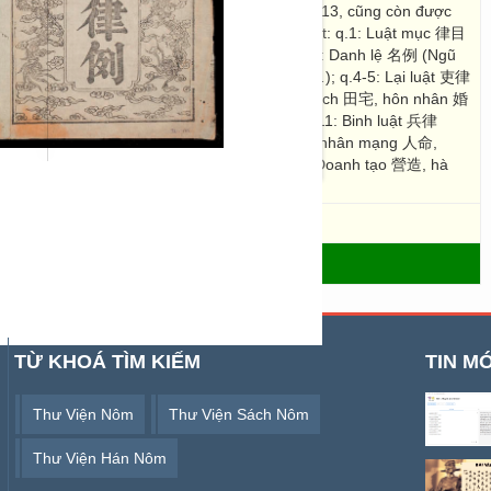
guyễn ban hành dưới triều Gia Long vào năm 1813, cũng còn được
ộ gồm 22 quyển bao gồm cả dân luật và hình luật: q.1: Luật mục 律目
rang phục, giải thích thuật ngữ hình luật); q.2-3: Danh lệ 名例 (Ngũ
nghị 八議, Ứng nghị giả phạm tội 應議者犯罪,…); q.4-5: Lại luật 吏律
式); q.6-8: Hộ luật 戶律 (Hộ dịch 戶役, Điền trạch 田宅, hôn nhân 婚
ễ luật 禮律 (Tế tự 祭祀, nghi chế 儀制); q.10-11: Binh luật 兵律
政,…); q.12-20: Hình luật 刑律 (Tặc đạo 賊盗, nhân mạng 人命,
, đoạn ngục 斷獄,…); q.21: Công luật 工律 (Doanh tạo 營造, hà
.3305, R.3301, R.703
- THƯ VIỆN SỐ HÁN NÔM
TỪ KHOÁ TÌM KIẾM
TIN MỚ
Thư Viện Nôm
Thư Viện Sách Nôm
Thư Viện Hán Nôm