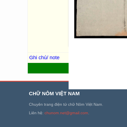
Bộ luật đầu tiên của triều N
gọi là luật Gia Long, toàn b
(hình vẽ về hình cụ, chế độ t
hình 五刑, Thập ác 十惡, Bát 
(Chức chế 職制, Công thức 公
姻,Thương khố 倉庫,…); q.9: L
(Cung vệ 宫衛, quân chính 軍
phạm gian 犯姦, tạp phạm 雜犯
phòng 河防); q.22: Sách dẫn.
Ghi chú/ note
Trùng bản: R.702, R.3365, R
QUAY LẠI
CHỮ NÔM VIỆT NAM
Chuyên trang điện tử chữ Nôm Việt Nam.
Liên hệ:
chunom.net@gmail.com
.