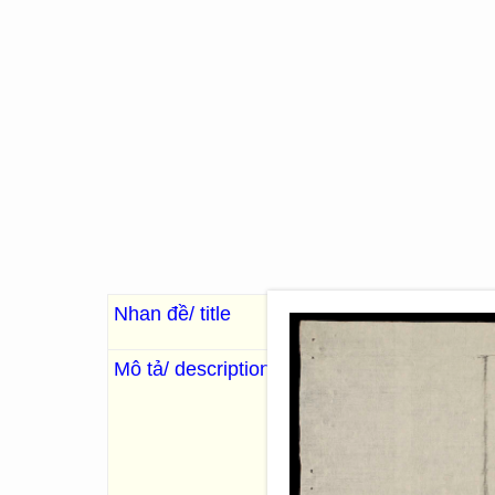
Nhan đề/ title
Hoàng Việt luật lệ ( l
Mô tả/ description
. Tổng tài: Khâm sai chưởng
Văn Thành ; Toản tu: Thị trun
sĩ Dương Xuyên hầu thần Tr
中學士萊山侯臣武楨; 協辨
thập nhị niên ban hành [1813