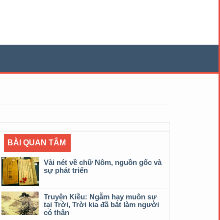
BÀI QUAN TÂM
Vài nét về chữ Nôm, nguồn gốc và
sự phát triển
Truyện Kiều: Ngẫm hay muôn sự
tại Trời, Trời kia đã bắt làm người
có thân