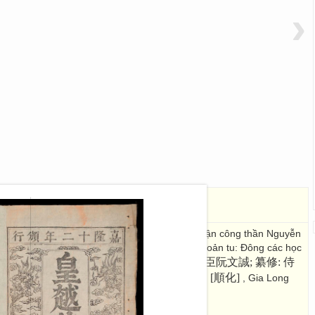
›
uật mục )
皇越律例
 trung quân Bình Tây đại tướng quân Thành quận công thần Nguyễn
g học sĩ Lai Sơn hầu thần Vũ Trinh; Hiệp biện toản tu: Đông các học
總裁:欽差掌中軍平西大將軍誠郡公臣阮文誠; 纂修: 侍
ần Hựu
纂修: 東閣學士楊川侯臣陳宥
[順化]
: [Thuận Hoá ]
, Gia Long
嘉龍十二年頒行
]
. 82 Images; 30 x 20