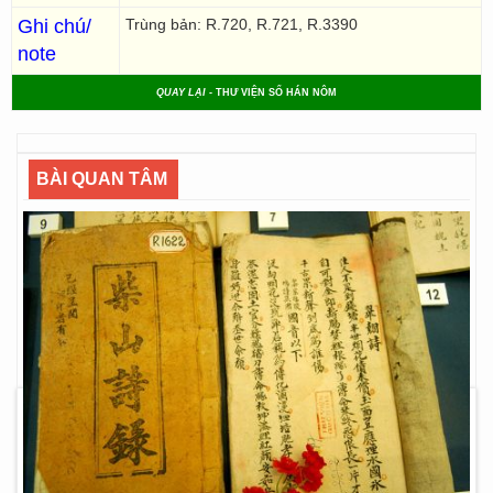
Ghi chú/
Trùng bản: R.720, R.721, R.3390
note
QUAY LẠI
- THƯ VIỆN SỐ HÁN NÔM
BÀI QUAN TÂM