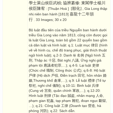
學士萊山侯臣武楨; 協辨纂修: 東閣學士楊川
侯臣陳宥
[順化]
: [Thuận Hoá ]
, Gia Long thập
嘉龍十二年頒
nhị niên ban hành [1813]
行
. 33 Images; 30 x 20
Bộ luật đầu tiên của triều Nguyễn ban hành dưới
triều Gia Long vào năm 1813, cũng còn được gọi
là luật Gia Long, toàn bộ gồm 22 quyển bao gồm
cả dân luật và hình luật: q.1: Luật mục 律目 (hình
vẽ về hình cụ, chế độ trang phục, giải thích thuật
ngữ hình luật); q.2-3: Danh lệ 名例 (Ngũ hình 五
刑, Thập ác 十惡, Bát nghị 八議, Ứng nghị giả
phạm tội 應議者犯罪,…); q.4-5: Lại luật 吏律
(Chức chế 職制, Công thức 公式); q.6-8: Hộ luật
戶律 (Hộ dịch 戶役, Điền trạch 田宅, hôn nhân 婚
姻,Thương khố 倉庫,…); q.9: Lễ luật 禮律 (Tế tự
祭祀, nghi chế 儀制); q.10-11: Binh luật 兵律
(Cung vệ 宫衛, quân chính 軍政,…); q.12-20:
Hình luật 刑律 (Tặc đạo 賊盗, nhân mạng 人命,
phạm gian 犯姦, tạp phạm 雜犯, đoạn ngục 斷獄,
…); q.21: Công luật 工律 (Doanh tạo 營造, hà
phòng 河防); q.22: Sách dẫn.