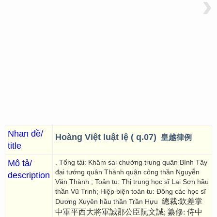
›
Nhan đề/
Hoàng Việt luật lệ ( q.07)
皇越律例
title
Mô tả/
. Tổng tài: Khâm sai chưởng trung quân Bình Tây
đại tướng quân Thành quận công thần Nguyễn
description
Văn Thành ; Toản tu: Thị trung học sĩ Lai Sơn hầu
thần Vũ Trinh; Hiệp biện toản tu: Đông các học sĩ
總裁:欽差掌
Dương Xuyên hầu thần Trần Hựu
中軍平西大將軍誠郡公臣阮文誠; 纂修: 侍中