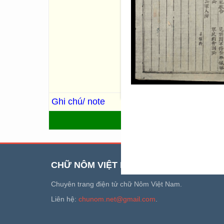
Bộ luật đầu tiên của triều N
gọi là luật Gia Long, toàn b
(hình vẽ về hình cụ, chế độ t
hình 五刑, Thập ác 十惡, Bát 
(Chức chế 職制, Công thức 公
姻,Thương khố 倉庫,…); q.9: L
(Cung vệ 宫衛, quân chính 軍
phạm gian 犯姦, tạp phạm 雜犯
phòng 河防); q.22: Sách dẫn.
Ghi chú/ note
Trùng bản: R.746, R.747
QUAY LẠI
CHỮ NÔM VIỆT NAM
Chuyên trang điện tử chữ Nôm Việt Nam.
Liên hệ:
chunom.net@gmail.com
.