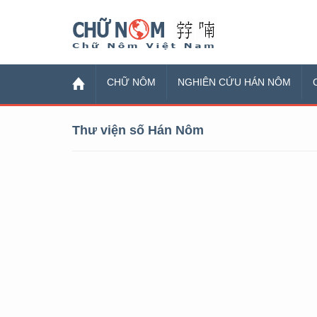
Chữ Nôm
CHỮ NÔM
NGHIÊN CỨU HÁN NÔM
Thư viện số Hán Nôm