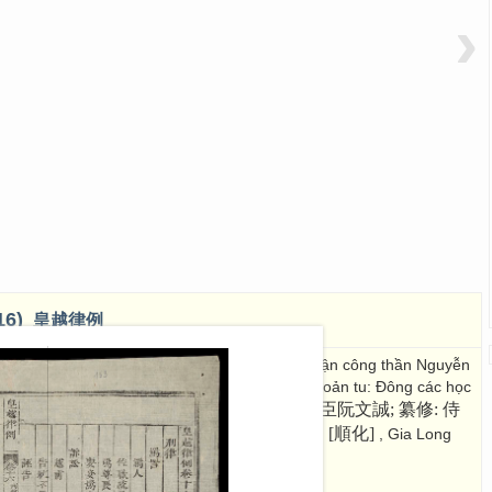
›
.16)
皇越律例
 trung quân Bình Tây đại tướng quân Thành quận công thần Nguyễn
g học sĩ Lai Sơn hầu thần Vũ Trinh; Hiệp biện toản tu: Đông các học
總裁:欽差掌中軍平西大將軍誠郡公臣阮文誠; 纂修: 侍
ần Hựu
纂修: 東閣學士楊川侯臣陳宥
[順化]
: [Thuận Hoá ]
, Gia Long
嘉龍十二年頒行
]
. 41 Images; 30 x 20