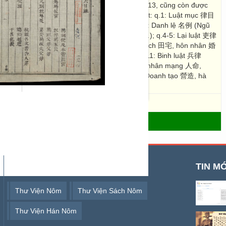
guyễn ban hành dưới triều Gia Long vào năm 1813, cũng còn được
ộ gồm 22 quyển bao gồm cả dân luật và hình luật: q.1: Luật mục 律目
rang phục, giải thích thuật ngữ hình luật); q.2-3: Danh lệ 名例 (Ngũ
nghị 八議, Ứng nghị giả phạm tội 應議者犯罪,…); q.4-5: Lại luật 吏律
式); q.6-8: Hộ luật 戶律 (Hộ dịch 戶役, Điền trạch 田宅, hôn nhân 婚
ễ luật 禮律 (Tế tự 祭祀, nghi chế 儀制); q.10-11: Binh luật 兵律
政,…); q.12-20: Hình luật 刑律 (Tặc đạo 賊盗, nhân mạng 人命,
, đoạn ngục 斷獄,…); q.21: Công luật 工律 (Doanh tạo 營造, hà
- THƯ VIỆN SỐ HÁN NÔM
TỪ KHOÁ TÌM KIẾM
TIN MỚ
Thư Viện Nôm
Thư Viện Sách Nôm
Thư Viện Hán Nôm