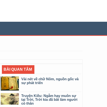
BÀI QUAN TÂM
Vài nét về chữ Nôm, nguồn gốc và
sự phát triển
Truyện Kiều: Ngẫm hay muôn sự
tại Trời, Trời kia đã bắt làm người
có thân