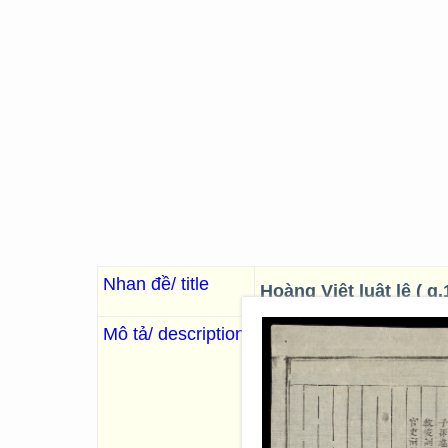
Nhan đề/ title
Hoàng Việt luật lệ ( q
Mô tả/ description
. Tổng tài: Khâm sai chưởng
Văn Thành ; Toản tu: Thị trun
sĩ Dương Xuyên hầu thần Tr
中學士萊山侯臣武楨; 協辨
thập nhị niên ban hành [1813