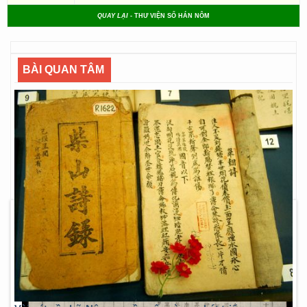
QUAY LẠI
- THƯ VIỆN SỐ HÁN NÔM
BÀI QUAN TÂM