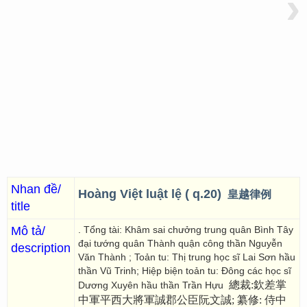
›
Nhan đề/
Hoàng Việt luật lệ ( q.20)
皇越律例
title
Mô tả/
. Tổng tài: Khâm sai chưởng trung quân Bình Tây
đại tướng quân Thành quận công thần Nguyễn
description
Văn Thành ; Toản tu: Thị trung học sĩ Lai Sơn hầu
thần Vũ Trinh; Hiệp biện toản tu: Đông các học sĩ
總裁:欽差掌
Dương Xuyên hầu thần Trần Hựu
中軍平西大將軍誠郡公臣阮文誠; 纂修: 侍中