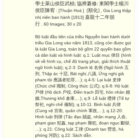
學士萊山侯臣武楨; 協辨纂修: 東閣學士楊川
侯臣陳宥
[順化]
: [Thuận Hoá ]
, Gia Long thập
嘉龍十二年頒
nhị niên ban hành [1813]
行
. 60 Images; 30 x 20
Bộ luật đầu tiên của triều Nguyễn ban hành dưới
triều Gia Long vào năm 1813, cũng còn được gọi
là luật Gia Long, toàn bộ gồm 22 quyển bao gồm
cả dân luật và hình luật: q.1: Luật mục 律目 (hình
vẽ về hình cụ, chế độ trang phục, giải thích thuật
ngữ hình luật); q.2-3: Danh lệ 名例 (Ngũ hình 五
刑, Thập ác 十惡, Bát nghị 八議, Ứng nghị giả
phạm tội 應議者犯罪,…); q.4-5: Lại luật 吏律
(Chức chế 職制, Công thức 公式); q.6-8: Hộ luật
戶律 (Hộ dịch 戶役, Điền trạch 田宅, hôn nhân 婚
姻,Thương khố 倉庫,…); q.9: Lễ luật 禮律 (Tế tự
祭祀, nghi chế 儀制); q.10-11: Binh luật 兵律
(Cung vệ 宫衛, quân chính 軍政,…); q.12-20:
Hình luật 刑律 (Tặc đạo 賊盗, nhân mạng 人命,
phạm gian 犯姦, tạp phạm 雜犯, đoạn ngục 斷獄,
…); q.21: Công luật 工律 (Doanh tạo 營造, hà
phòng 河防); q.22: Sách dẫn.