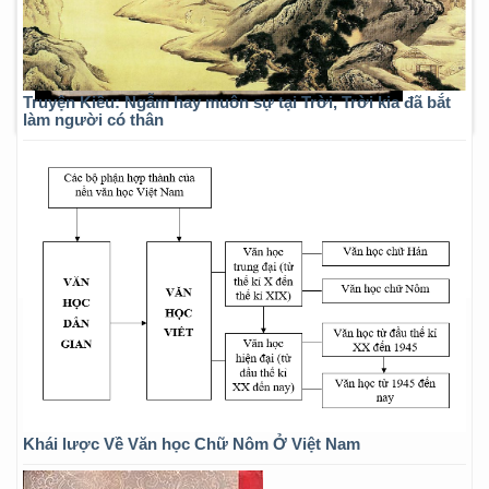
Truyện Kiều: Ngẫm hay muôn sự tại Trời, Trời kia đã bắt
làm người có thân
Khái lược Về Văn học Chữ Nôm Ở Việt Nam