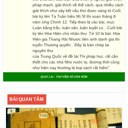
pháp mạch, giải thích về thể cách, qua nhiều cách
giải thích như vậy kết cấu thơ được sáng tỏ.Cuối
bài ký tên Tạ Tuân hiệu Mi Sĩ thị soạn tháng 8
năm Ung Chính 12. Tiếp theo là các bài, mục:
Luận bằng trắc, luận vận, luận tuyệt cú…Cuối bài
ký tên Hòe Hiên chủ nhân thư. Tờ 10 là bài: Hòe
Hiên gia Thang Hải Nhược tiên sinh danh gia thi
tuyển Thượng quyển…Đây là bản chép lại
nguyên thư
của Trung Quốc về đề tài Thi pháp học, rất cần
thiết cho các nhà Nho nước ta, đương thời cũng
như hiện nay thường là loại sách rất hiếm”.
QUAY LẠI
- THƯ VIỆN SỐ HÁN NÔM
BÀI QUAN TÂM