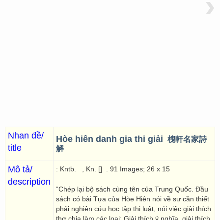
›
Nhan đề/
Hòe hiên danh gia thi giải
槐軒名家詩
title
解
Mô tả/
: Kntb.
, Kn. []
. 91 Images; 26 x 15
description
“Chép lại bộ sách cùng tên của Trung Quốc. Đầu
sách có bài Tựa của Hòe Hiên nói về sự cần thiết
phải nghiên cứu học tập thi luật, nói việc giải thích
thơ chia làm các loại: Giải thích ý nghĩa, giải thích