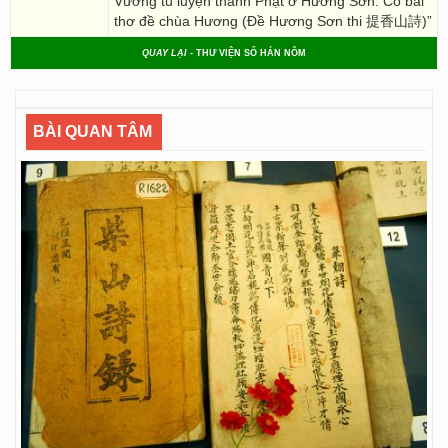
Vương tu luyện thành Phật ở Hương Sơn. Có bài
thơ đề chùa Hương (Đề Hương Sơn thi 提香山詩)”
QUAY LẠI
- THƯ VIỆN SỐ HÁN NÔM
BÀI QUAN TÂM