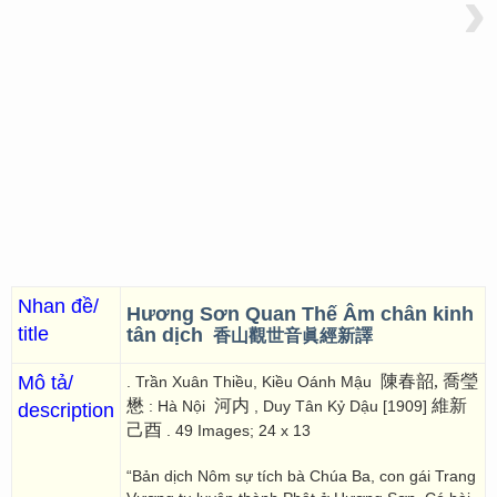
›
Nhan đề/
Hương Sơn Quan Thế Âm chân kinh
title
tân dịch
香山觀世音眞經新譯
Mô tả/
陳春韶, 喬瑩
. Trần Xuân Thiều, Kiều Oánh Mậu
懋
河内
維新
: Hà Nội
, Duy Tân Kỷ Dậu [1909]
description
己酉
. 49 Images; 24 x 13
“Bản dịch Nôm sự tích bà Chúa Ba, con gái Trang