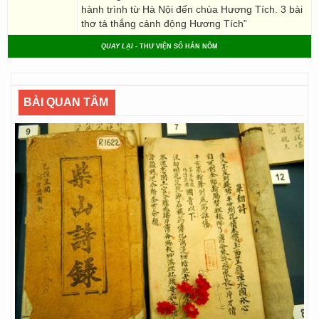
hành trình từ Hà Nội đến chùa Hương Tích. 3 bài
thơ tả thắng cảnh động Hương Tích”
QUAY LẠI
- THƯ VIỆN SỐ HÁN NÔM
BÀI QUAN TÂM