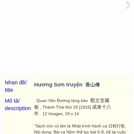
›
Nhan đề/
Hương Sơn truyện
香山傳
title
Mô tả/
觀文堂藏
. Quan Văn Đường tàng bản
板
成泰十八
, Thành Thái thứ 18 [1916]
description
年
. 12 Images; 19 x 14
“Sách còn có tên là Nhật trình hành ca 日程行歌.
Nội dung: Bài ca Nôm thể lục bát 6-8, kể lại cuộc