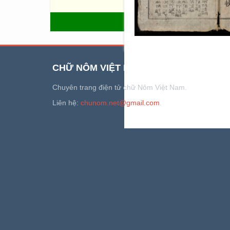
Nguyễn.
QUAY LẠI
CHỮ NÔM VIỆT NAM
Chuyên trang điện tử chữ Nôm Việt Nam.
Liên hệ:
chunom.net@gmail.com
.