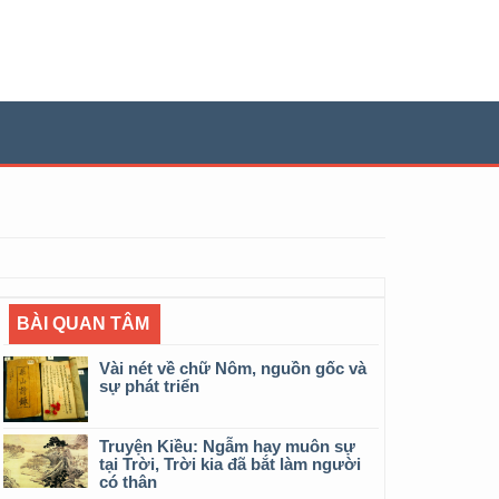
BÀI QUAN TÂM
Vài nét về chữ Nôm, nguồn gốc và
sự phát triển
Truyện Kiều: Ngẫm hay muôn sự
tại Trời, Trời kia đã bắt làm người
có thân