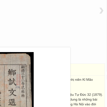
›
鄉試文選
柳文堂承抄
河内
: Hà Nội
, Tự Đức tam thập nhị niên Kỉ Mão
己卯科
. 78 Images; 26,5 x 14
 quyển 1: Khoa thi Hương năm Kỉ Mão niên hiệu Tự Đức 32 (1879).
nh Thìn niên hiệu Tự Đức thứ 33 (1880). Nội dung là những bài
 chọn trong các kỳ thi Hương, thi Hội của trường Hà Nội vào đời