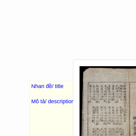
Nhan đề/ title
Hương thí văn tuyển
Mô tả/ description
. Liễu Văn Đường thừa sao
嗣德三十二年
khoa [1879]
Sách được đóng gộp 2 quyển.
Quyển 2: Khoa thi Hội năm Ca
kinh nghĩa, văn sách, phú lựa