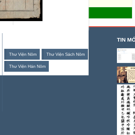
- THƯ VIỆN SỐ HÁN NÔM
TỪ KHOÁ TÌM KIẾM
TIN MỚ
Thư Viện Nôm
Thư Viện Sách Nôm
Thư Viện Hán Nôm