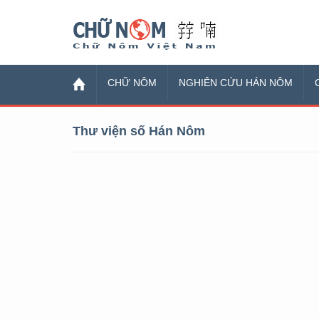
Chữ Nôm
CHỮ NÔM
NGHIÊN CỨU HÁN NÔM
Thư viện số Hán Nôm