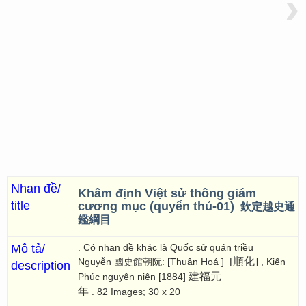
›
Nhan đề/
Khâm định Việt sử thông giám
title
cương mục (quyển thủ-01)
欽定越史通
鑑綱目
Mô tả/
. Có nhan đề khác là Quốc sử quán triều
[順化]
Nguyễn 國史館朝阮: [Thuận Hoá ]
, Kiến
description
建福元
Phúc nguyên niên [1884]
年
. 82 Images; 30 x 20