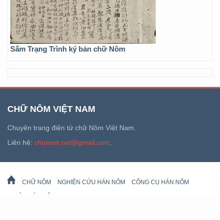
Sấm Trạng Trình ký bản chữ Nôm
CHỮ NÔM VIỆT NAM
Chuyên trang điện tử chữ Nôm Việt Nam.
Liên hệ:
chunom.net@gmail.com
.
CHỮ NÔM
NGHIÊN CỨU HÁN NÔM
CÔNG CỤ HÁN NÔM
DI SẢN HÁN NÔM
LỊCH VẠN SỰ
© 2026 chunom.net