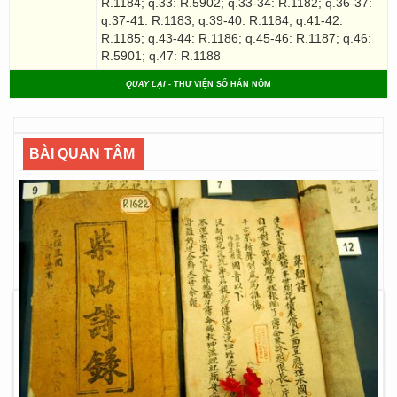
R.1184; q.33: R.5902; q.33-34: R.1182; q.36-37:
q.37-41: R.1183; q.39-40: R.1184; q.41-42:
R.1185; q.43-44: R.1186; q.45-46: R.1187; q.46:
R.5901; q.47: R.1188
QUAY LẠI
- THƯ VIỆN SỐ HÁN NÔM
BÀI QUAN TÂM