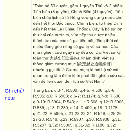
“Toàn bộ 53 quyển, gồm 1 quyển Thủ và 2 phần:
Tiền biên (5 quyển), Chính Biên (47 quyển). Tiền
biên chép lịch sử từ Hùng vương dựng nước cho
đến hết thời Bắc thuộc. Chính biên: từ triều Đinh
đến hết triều Lê (Chiêu Thống). Đây là bộ sử lớn
thứ hai của nước ta, vừa tiếp thu được nhiều
thành tựu của các sử gia tiền bối, đồng thời có
nhiều đóng góp riêng có giá trị về sử học. Các
nhà nghiên cứu ngày nay đều coi Đại Việt sử ký
toàn thư[大越史記全書]và Khâm định Việt sử
thông giám cương mục [欽定越史通鑑綱目]
(thường gọi tắt là Cương mục) là hai bộ sử cái
quan trọng làm điểm khởi phát để nghiên cứu các
vấn đề liên quan đến lịch sử Việt Nam.”
Ghi chú/
Trùng bản: q.3-4: R.509; q.4-5: R.508; q.5-6:
R.595; q.6: R.5903; q.6-7: R.1174; q.7-8: R.596;
note
q.9-10: R.5904, R.543; q.11: R.568; q.12: R.5906,
R.569; q.13: R.280; q.14: R.400; q.15: R.1175;
q.21-22: R.5905; q.21-22-23-24: R.549; q.25-26-
27-28: R.548; q.29: R.5907; q.30: R.5908; q.31:
R.3207; q.32: R.5909; q.31-32: R.1180; q.32: