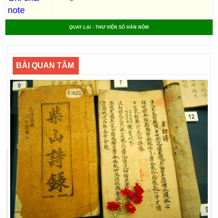
note
QUAY LẠI
- THƯ VIỆN SỐ HÁN NÔM
BÀI QUAN TÂM