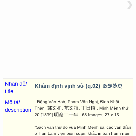
›
Nhan đề/
Khâm định vịnh sử (q.02)
欽定詠史
title
Mô tả/
. Đặng Văn Hoà, Phạm Văn Nghị, Đinh Nhật
鄧文和, 范文誼, 丁日慎
Thận
, Minh Mệnh thứ
description
明命二十年
20 [1839]
. 68 Images; 27 x 15
“Sách vận thư do vua Minh Mệnh sai các văn thần
ở Hàn Lâm viện biên soạn, khắc in ban hành năm