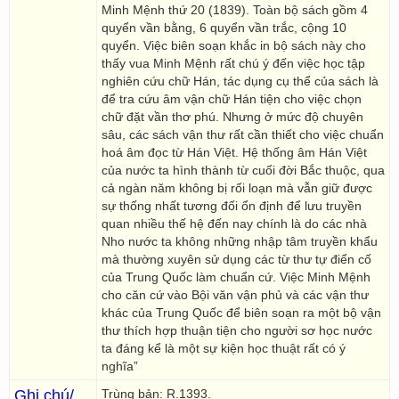
Minh Mệnh thứ 20 (1839). Toàn bộ sách gồm 4
quyển vần bằng, 6 quyển vần trắc, cộng 10
quyển. Việc biên soạn khắc in bộ sách này cho
thấy vua Minh Mệnh rất chú ý đến việc học tập
nghiên cứu chữ Hán, tác dụng cụ thể của sách là
để tra cứu âm vận chữ Hán tiện cho việc chọn
chữ đặt vần thơ phú. Nhưng ở mức độ chuyên
sâu, các sách vận thư rất cần thiết cho việc chuẩn
hoá âm đọc từ Hán Việt. Hệ thống âm Hán Việt
của nước ta hình thành từ cuối đời Bắc thuộc, qua
cả ngàn năm không bị rối loạn mà vẫn giữ được
sự thống nhất tương đối ổn định để lưu truyền
quan nhiều thế hệ đến nay chính là do các nhà
Nho nước ta không những nhập tâm truyền khẩu
mà thường xuyên sử dụng các từ thư tự điển cố
của Trung Quốc làm chuẩn cứ. Việc Minh Mệnh
cho căn cứ vào Bội văn vận phủ và các vận thư
khác của Trung Quốc để biên soạn ra một bộ vận
thư thích hợp thuận tiện cho người sơ học nước
ta đáng kể là một sự kiện học thuật rất có ý
nghĩa”
Ghi chú/
Trùng bản: R.1393.