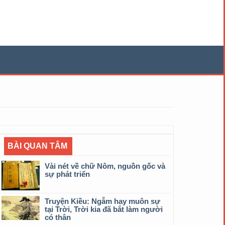
BÀI QUAN TÂM
Vài nét về chữ Nôm, nguồn gốc và
sự phát triển
Truyện Kiều: Ngẫm hay muôn sự
tại Trời, Trời kia đã bắt làm người
có thân