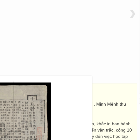
›
.06)
欽定詠史
鄧文和, 范文誼, 丁日慎
ghị, Đinh Nhật Thận
, Minh Mệnh thứ
mages; 27 x 15
ệnh sai các văn thần ở Hàn Lâm viện biên soạn, khắc in ban hành
. Toàn bộ sách gồm 4 quyển vần bằng, 6 quyển vần trắc, cộng 10
n bộ sách này cho thấy vua Minh Mệnh rất chú ý đến việc học tập