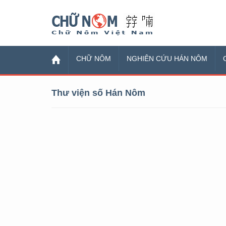
Chữ Nôm
CHỮ NÔM
NGHIÊN CỨU HÁN NÔM
Thư viện số Hán Nôm