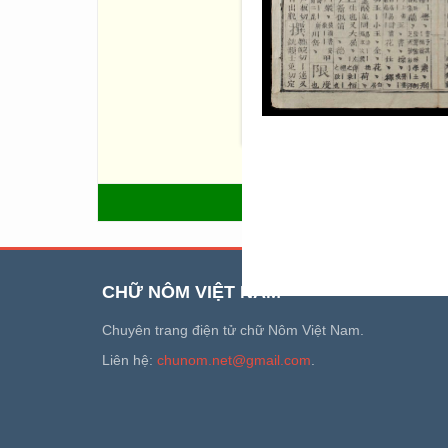
nghiên cứu chữ Hán, tác dụng
chữ đặt vần thơ phú. Nhưng ở
hoá âm đọc từ Hán Việt. Hệ t
cả ngàn năm không bị rối loạ
quan nhiều thế hệ đến nay c
mà thường xuyên sử dụng các
cho căn cứ vào Bội văn vận 
thư thích hợp thuận tiện cho 
nghĩa”
QUAY LẠI
CHỮ NÔM VIỆT NAM
Chuyên trang điện tử chữ Nôm Việt Nam.
Liên hệ:
chunom.net@gmail.com
.