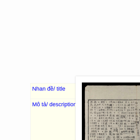
Nhan đề/ title
Khâm định vịnh sử (q
Mô tả/ description
. Đặng Văn Hoà, Phạm Văn N
明命二十年
20 [1839]
. 68 I
“Sách vận thư do vua Minh M
năm Minh Mệnh thứ 20 (1839)
quyển. Việc biên soạn khắc i