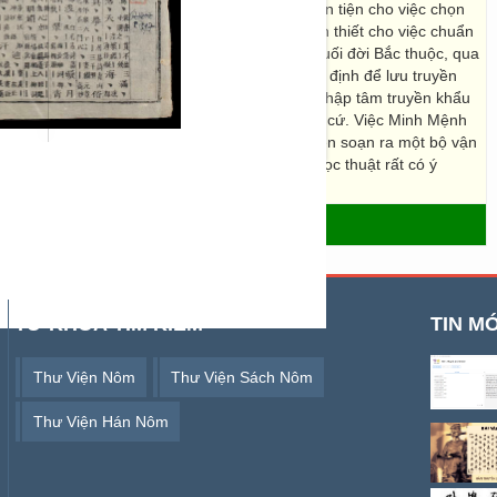
 cụ thể của sách là để tra cứu âm vận chữ Hán tiện cho việc chọn
 mức độ chuyên sâu, các sách vận thư rất cần thiết cho việc chuẩn
hống âm Hán Việt của nước ta hình thành từ cuối đời Bắc thuộc, qua
n mà vẫn giữ được sự thống nhất tương đối ổn định để lưu truyền
hính là do các nhà Nho nước ta không những nhập tâm truyền khẩu
 từ thư tự điển cố của Trung Quốc làm chuẩn cứ. Việc Minh Mệnh
phủ và các vận thư khác của Trung Quốc để biên soạn ra một bộ vận
người sơ học nước ta đáng kể là một sự kiện học thuật rất có ý
- THƯ VIỆN SỐ HÁN NÔM
TỪ KHOÁ TÌM KIẾM
TIN MỚ
Thư Viện Nôm
Thư Viện Sách Nôm
Thư Viện Hán Nôm