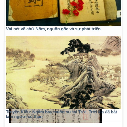
Vài nét về chữ Nôm, nguồn gốc và sự phát triển
Truyện Kiều: Ngẫm hay muôn sự tại Trời, Trời kia đã bắt
làm người có thân