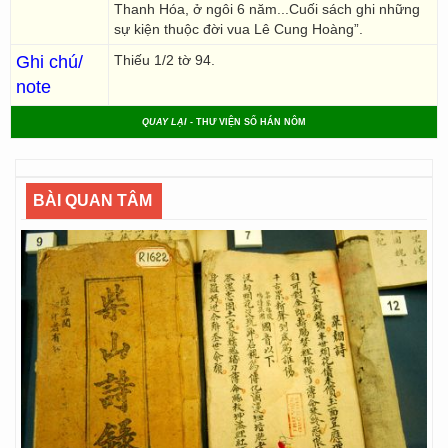
Thanh Hóa, ở ngôi 6 năm...Cuối sách ghi những
sự kiện thuộc đời vua Lê Cung Hoàng”.
Ghi chú/
Thiếu 1/2 tờ 94.
note
QUAY LẠI
- THƯ VIỆN SỐ HÁN NÔM
BÀI QUAN TÂM