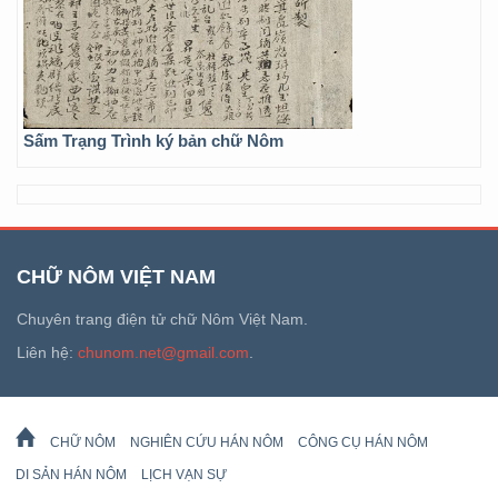
Sấm Trạng Trình ký bản chữ Nôm
CHỮ NÔM VIỆT NAM
Chuyên trang điện tử chữ Nôm Việt Nam.
Liên hệ:
chunom.net@gmail.com
.
CHỮ NÔM
NGHIÊN CỨU HÁN NÔM
CÔNG CỤ HÁN NÔM
DI SẢN HÁN NÔM
LỊCH VẠN SỰ