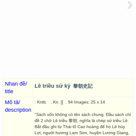
›
Nhan đề/
Lê triều sử ký
黎朝史記
title
Mô tả/
: Kntb.
, Kn. []
. 94 Images; 25 x 14
description
“Sách vốn không có tên sách chung. Đầu sách chỉ
đề 2 chữ Lê triều 黎朝, nghĩa là chép sử triều Lê.
Bắt đầu ghi từ Thái tổ Cao hoàng đế họ Lê húy
Lợi, người hương Lam Sơn, huyện Lương Giang,