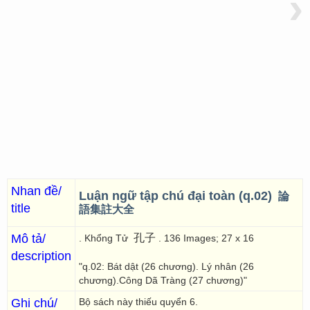
›
Nhan đề/
Luận ngữ tập chú đại toàn (q.02)
論
title
語集註大全
Mô tả/
孔子
. Khổng Tử
. 136 Images; 27 x 16
description
"q.02: Bát dật (26 chương). Lý nhân (26
chương).Công Dã Tràng (27 chương)"
Ghi chú/
Bộ sách này thiếu quyển 6.