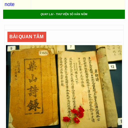
note
QUAY LẠI
- THƯ VIỆN SỐ HÁN NÔM
BÀI QUAN TÂM