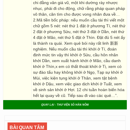
chi đằng vân giá vũ, một khi dường rày nhược
nhục, phải đi cho động, chữ rằng pháp quan pháp
vô thân, căn tìm cho được vong nhân đưa về…
2.Mã tiền bốc pháp: nếu muốn cầu tài thì viết một
chữ gồm 5 nét: nét thứ 1 đặt ở phương Tí, nét thứ
2 đặt ở phương Sửu, nét thứ 3 đặt ở Dần, nét thứ
4 đặt ở Mão, nét thứ 5 đặt ở Thìn. Đặt đủ 5 nét ấy
là thành ra quái. Xem quẻ bói này rất linh 新新
nghiệm. Nếu muốn cầu tài thì khởi ở Tí, đoán
định mức tin vậy thì khởi ở Sửu, cầu hôn nhân
khởi Dần, xem xuất hành khởi ở Mão, cầu danh
khởi ở Thìn,x em có thất thoát khởi ở Tị, xem có
sự đào tẩu hay không khởi ở Ngọ, Tạp sự khởi ở
Mùi, việc kiện tụng khởi ở Thân, xem tật bệnh
khởi ở Dậu, xem việc giao dịch khởi ở Tuất, xem
về sinh sản khởi ở Hợi. 12 chi tuần hoàn biến hóa
hết lại quay về cũ. Tiếp sau đi vào các quẻ…”.
QUAY LẠI
- THƯ VIỆN SỐ HÁN NÔM
BÀI QUAN TÂM