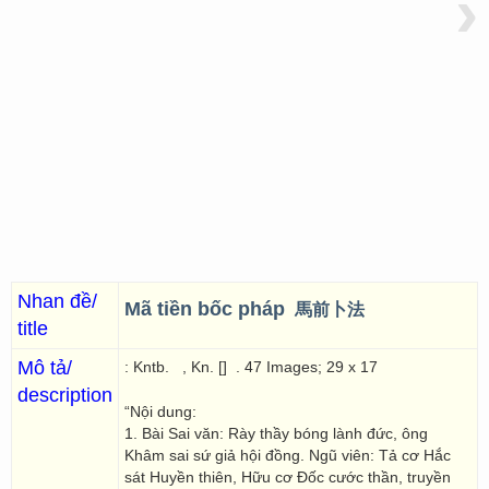
›
Nhan đề/
Mã tiền bốc pháp
馬前卜法
title
Mô tả/
: Kntb.
, Kn. []
. 47 Images; 29 x 17
description
“Nội dung:
1. Bài Sai văn: Rày thầy bóng lành đức, ông
Khâm sai sứ giả hội đồng. Ngũ viên: Tả cơ Hắc
sát Huyền thiên, Hữu cơ Đốc cước thần, truyền