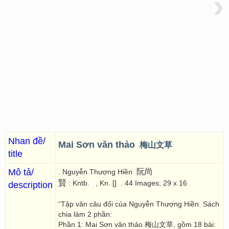
›
Nhan đề/
Mai Sơn văn thảo
梅山文草
title
Mô tả/
阮尚
. Nguyễn Thượng Hiền
賢
: Kntb.
, Kn. []
. 44 Images; 29 x 16
description
“Tập văn câu đối của Nguyễn Thượng Hiền. Sách
chia làm 2 phần:
Phần 1: Mai Sơn văn thảo 梅山文草, gồm 18 bài: