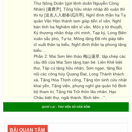
Thư Nông Doãn (gửi lệnh doãn Nguyễn Công
Nhân) [書農尹], Tống hữu nhân nhập đô xuân thí
thi tự [送友人入都春试詩序], Nghĩ đình thần hạ Tạ
quân Văn Hàn thành tam giáp tiến sĩ văn, Nghĩ
bản tỉnh hạ Nghiêm tiến sĩ văn, Mộc y tử thuyết,
Ký thượng nhân tháp chí minh, Tạp ký, Long Biên
xuân sắc phú, Tự tư, Mông tặng Đệ nhị giáp tiến
sĩ xuất thân tạ biểu, Nghĩ đình thần tạ phong tặng
biểu…
Phần 2: Mai Sơn liên thảo 梅山蓮草, tập chép các
câu đối của Mai Sơn tặng bạn bè: Liên Khê biệt
thự, Tập cú tặng hữu nhân, Sơn ngạn, tặng Bùi
nội các công húy Quang Đạt, Long Thành khách
xá, Tặng Hòa Thịnh công, Tặng tôn sinh cứu nhật
khai yến, Tặng viện, phụng nghĩ gia quân hộ Binh
bộ tham tri, Tặng Hà Trữ thôn lão nhân, Hạc
Châu biệt thự, ngãi thành, Bích liên…”.
QUAY LẠI
- THƯ VIỆN SỐ HÁN NÔM
BÀI QUAN TÂM