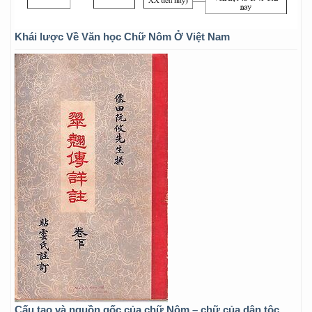
Khái lược Về Văn học Chữ Nôm Ở Việt Nam
Cấu tạo và nguồn gốc của chữ Nôm – chữ của dân tộc