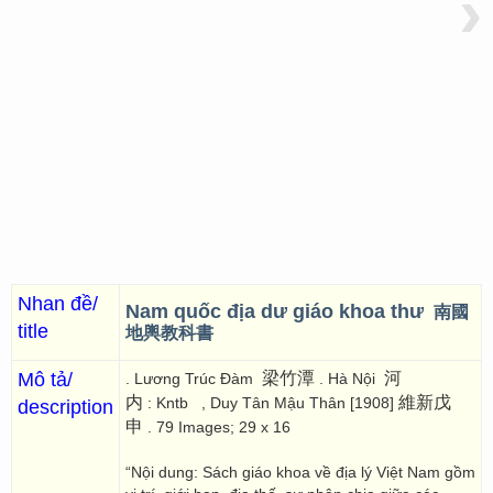
›
Nhan đề/
Nam quốc địa dư giáo khoa thư
南國
title
地輿教科書
Mô tả/
梁竹潭
河
. Lương Trúc Đàm
. Hà Nội
内
維新戊
: Kntb
, Duy Tân Mậu Thân [1908]
description
申
. 79 Images; 29 x 16
“Nội dung: Sách giáo khoa về địa lý Việt Nam gồm