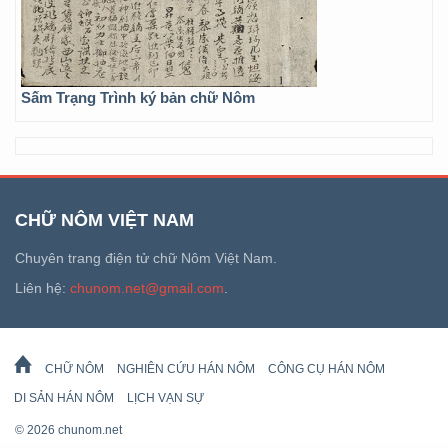
Sấm Trạng Trình ký bản chữ Nôm
CHỮ NÔM VIỆT NAM
Chuyên trang điện tử chữ Nôm Việt Nam.
Liên hệ:
chunom.net@gmail.com
.
CHỮ NÔM
NGHIÊN CỨU HÁN NÔM
CÔNG CỤ HÁN NÔM
DI SẢN HÁN NÔM
LỊCH VẠN SỰ
© 2026 chunom.net