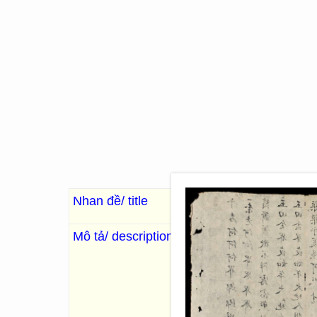
Nhan đề/ title
Nam quốc giai sự
南
Mô tả/ description
: Kntb.
, Kn. []
. 35 Images; 
“Ấn phẩm của Đông Kinh nghĩa
Đầu sách có bài tựa nói ý: t
việc hay ở nước Nam ta, cảm 
thể thấy được cái hay cái qu