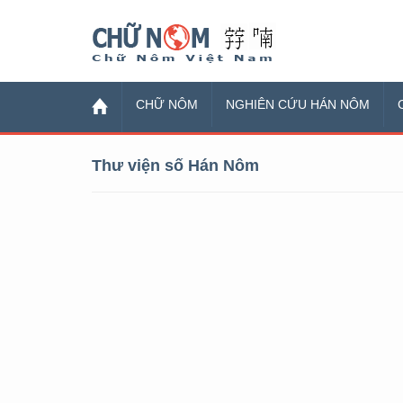
Chữ Nôm
CHỮ NÔM
NGHIÊN CỨU HÁN NÔM
Thư viện số Hán Nôm