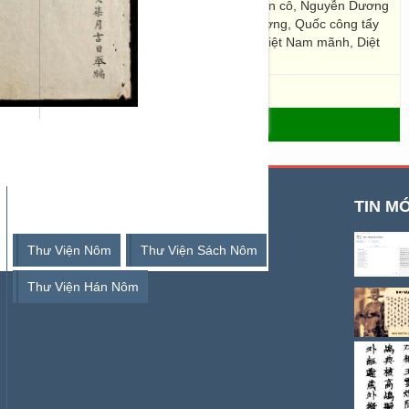
ch vương, Bạch Đằng chiếu, Phan Lệnh công tồn cô, Nguyễn Dương
Đình Án, Chiếu kỵ bình tặc, Hưng Đạo Vương tượng, Quốc công tẩy
 biên nhân, Đặng Lê cao nghĩa, Bồ Cô tiệp, Việt Nam mãnh, Diệt
 phát, Mã Đồng”.
- THƯ VIỆN SỐ HÁN NÔM
TỪ KHOÁ TÌM KIẾM
TIN MỚ
Thư Viện Nôm
Thư Viện Sách Nôm
Thư Viện Hán Nôm