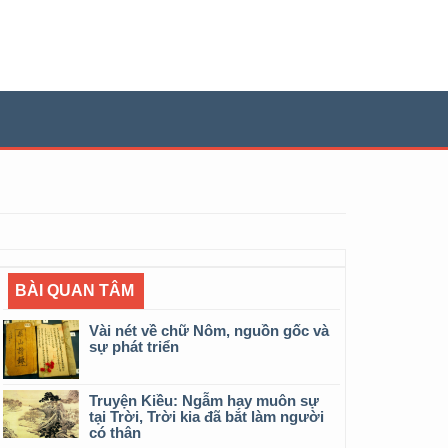
BÀI QUAN TÂM
Vài nét về chữ Nôm, nguồn gốc và
sự phát triển
Truyện Kiều: Ngẫm hay muôn sự
tại Trời, Trời kia đã bắt làm người
có thân