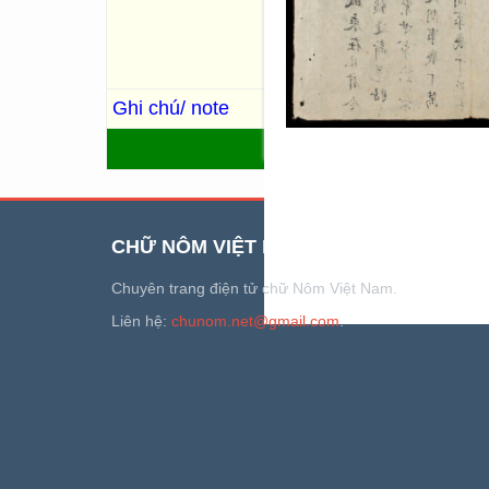
Nội dung gồm 16 truyện: trạ
Qua, Đỉnh triết nhĩ đê, Lan 
Thượng tướng, Quan gia bổng
chiến thành, Trường phái hầu
Ghi chú/ note
Trùng bản: R.1508.
QUAY LẠI
CHỮ NÔM VIỆT NAM
Chuyên trang điện tử chữ Nôm Việt Nam.
Liên hệ:
chunom.net@gmail.com
.